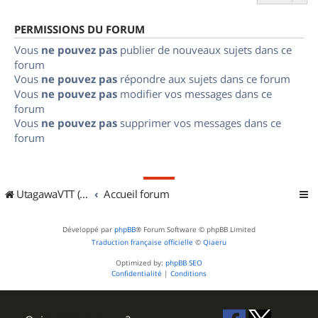
PERMISSIONS DU FORUM
Vous
ne pouvez pas
publier de nouveaux sujets dans ce
forum
Vous
ne pouvez pas
répondre aux sujets dans ce forum
Vous
ne pouvez pas
modifier vos messages dans ce
forum
Vous
ne pouvez pas
supprimer vos messages dans ce
forum
UtagawaVTT (Randos VTT et VTTAE avec traces GPS)
Accueil forum
Développé par
phpBB
® Forum Software © phpBB Limited
Traduction française officielle
©
Qiaeru
Optimized by:
phpBB SEO
Confidentialité
|
Conditions