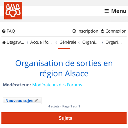
Menu
FAQ
Inscription
Connexion
UtagawaVTT (Randos VTT et VTTAE avec traces GPS)
Accueil forum
Générale
Organisation de sorties & Recherche de partenaires
Organisation de sorties en région Alsace
Organisation de sorties en
région Alsace
Modérateur :
Modérateurs des Forums
Nouveau sujet
4 sujets • Page
1
sur
1
Sujets