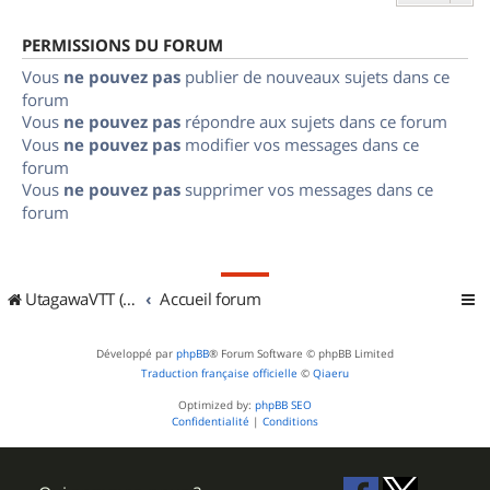
PERMISSIONS DU FORUM
Vous
ne pouvez pas
publier de nouveaux sujets dans ce
forum
Vous
ne pouvez pas
répondre aux sujets dans ce forum
Vous
ne pouvez pas
modifier vos messages dans ce
forum
Vous
ne pouvez pas
supprimer vos messages dans ce
forum
UtagawaVTT (Randos VTT et VTTAE avec traces GPS)
Accueil forum
Développé par
phpBB
® Forum Software © phpBB Limited
Traduction française officielle
©
Qiaeru
Optimized by:
phpBB SEO
Confidentialité
|
Conditions