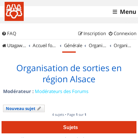
Menu
FAQ
Inscription
Connexion
UtagawaVTT (Randos VTT et VTTAE avec traces GPS)
Accueil forum
Générale
Organisation de sorties & Recherche de partenaires
Organisation de sorties en région Alsace
Organisation de sorties en
région Alsace
Modérateur :
Modérateurs des Forums
Nouveau sujet
4 sujets • Page
1
sur
1
Sujets