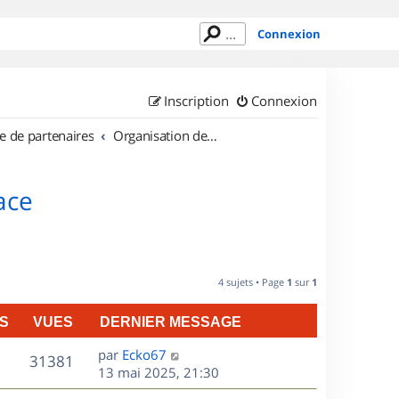
Connexion
Inscription
Connexion
e de partenaires
Organisation de sorties en région Alsace
ace
4 sujets • Page
1
sur
1
S
VUES
DERNIER MESSAGE
D
par
Ecko67
V
31381
e
13 mai 2025, 21:30
r
u