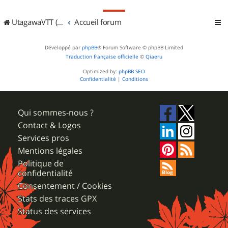
UtagawaVTT (Randos VTT et VTTAE avec traces GPS)
Accueil forum
Développé par
phpBB
® Forum Software © phpBB Limited
Traduction française officielle
©
Qiaeru
Optimized by:
phpBB SEO
Confidentialité
|
Conditions
Qui sommes-nous ?
Contact & Logos
Services pros
Mentions légales
Politique de
confidentialité
Consentement / Cookies
Stats des traces GPX
Status des services