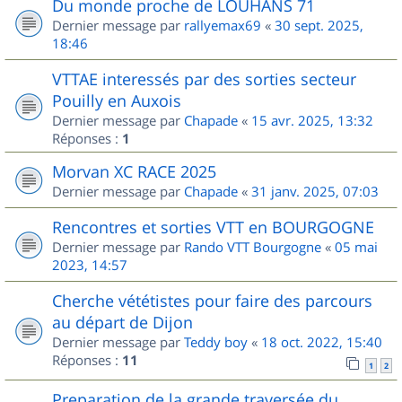
Du monde proche de LOUHANS 71
Dernier message par
rallyemax69
«
30 sept. 2025,
18:46
VTTAE interessés par des sorties secteur
Pouilly en Auxois
Dernier message par
Chapade
«
15 avr. 2025, 13:32
Réponses :
1
Morvan XC RACE 2025
Dernier message par
Chapade
«
31 janv. 2025, 07:03
Rencontres et sorties VTT en BOURGOGNE
Dernier message par
Rando VTT Bourgogne
«
05 mai
2023, 14:57
Cherche vététistes pour faire des parcours
au départ de Dijon
Dernier message par
Teddy boy
«
18 oct. 2022, 15:40
Réponses :
11
1
2
Preparation de la grande traversée du