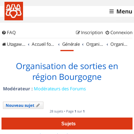
Menu
FAQ
Inscription
Connexion
UtagawaVTT (Randos VTT et VTTAE avec traces GPS)
Accueil forum
Générale
Organisation de sorties & Recherche de partenaires
Organisation de sorties en région Bourgogne
Organisation de sorties en
région Bourgogne
Modérateur :
Modérateurs des Forums
Nouveau sujet
28 sujets • Page
1
sur
1
Sujets