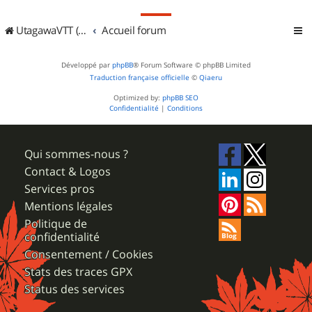
UtagawaVTT (Randos VTT et VTTAE avec traces GPS)
Accueil forum
Développé par
phpBB
® Forum Software © phpBB Limited
Traduction française officielle
©
Qiaeru
Optimized by:
phpBB SEO
Confidentialité
|
Conditions
Qui sommes-nous ?
Contact & Logos
Services pros
Mentions légales
Politique de
confidentialité
Consentement / Cookies
Stats des traces GPX
Status des services