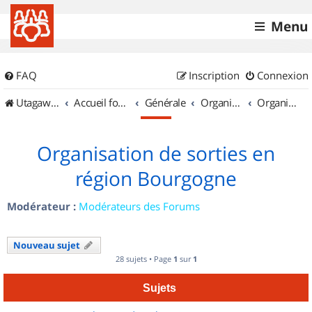
Menu
FAQ
Inscription
Connexion
UtagawaVTT (Randos VTT et VTTAE avec traces GPS)
Accueil forum
Générale
Organisation de sorties & Recherche de partenaires
Organisation de sorties en région Bourgogne
Organisation de sorties en
région Bourgogne
Modérateur :
Modérateurs des Forums
Nouveau sujet
28 sujets • Page
1
sur
1
Sujets