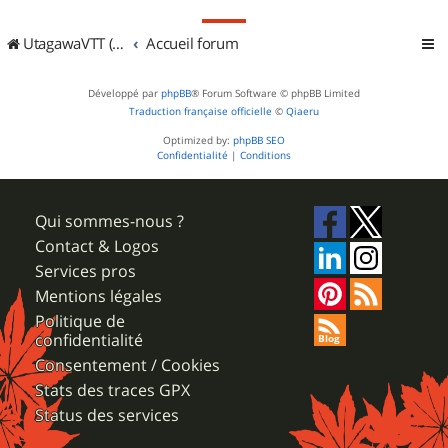
UtagawaVTT (Randos VTT et VTTAE avec traces GPS)
Accueil forum
Développé par
phpBB
® Forum Software © phpBB Limited
Traduction française officielle
©
Qiaeru
Optimized by:
phpBB SEO
Confidentialité
|
Conditions
Qui sommes-nous ?
Contact & Logos
Services pros
Mentions légales
Politique de
confidentialité
Consentement / Cookies
Stats des traces GPX
Status des services