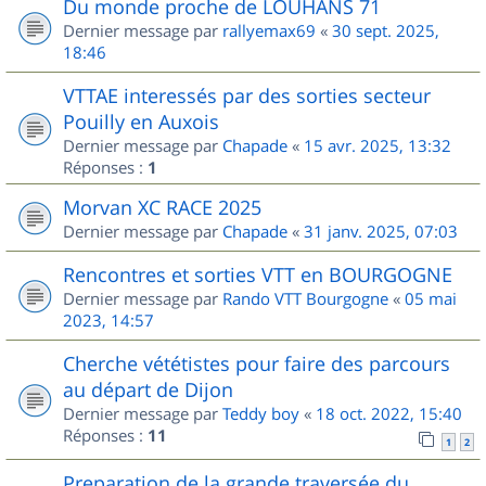
Du monde proche de LOUHANS 71
Dernier message par
rallyemax69
«
30 sept. 2025,
18:46
VTTAE interessés par des sorties secteur
Pouilly en Auxois
Dernier message par
Chapade
«
15 avr. 2025, 13:32
Réponses :
1
Morvan XC RACE 2025
Dernier message par
Chapade
«
31 janv. 2025, 07:03
Rencontres et sorties VTT en BOURGOGNE
Dernier message par
Rando VTT Bourgogne
«
05 mai
2023, 14:57
Cherche vététistes pour faire des parcours
au départ de Dijon
Dernier message par
Teddy boy
«
18 oct. 2022, 15:40
Réponses :
11
1
2
Preparation de la grande traversée du