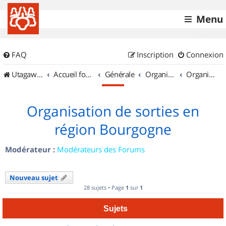
Menu
FAQ
Inscription
Connexion
UtagawaVTT (Randos VTT et VTTAE avec traces GPS)
Accueil forum
Générale
Organisation de sorties & Recherche de partenaires
Organisation de sorties en région Bourgogne
Organisation de sorties en
région Bourgogne
Modérateur :
Modérateurs des Forums
Nouveau sujet
28 sujets • Page
1
sur
1
Sujets