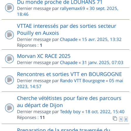
Du monde proche de LOUHANS 71
Dernier message par
rallyemax69
«
30 sept. 2025,
18:46
VTTAE interessés par des sorties secteur
Pouilly en Auxois
Dernier message par
Chapade
«
15 avr. 2025, 13:32
Réponses :
1
Morvan XC RACE 2025
Dernier message par
Chapade
«
31 janv. 2025, 07:03
Rencontres et sorties VTT en BOURGOGNE
Dernier message par
Rando VTT Bourgogne
«
05 mai
2023, 14:57
Cherche vététistes pour faire des parcours
au départ de Dijon
Dernier message par
Teddy boy
«
18 oct. 2022, 15:40
Réponses :
11
1
2
Preparation de la grande traversée du