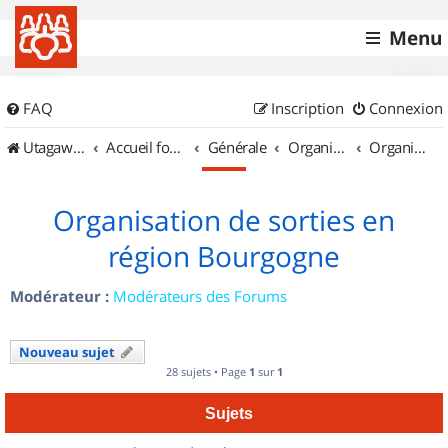
Menu
FAQ
Inscription
Connexion
UtagawaVTT (Randos VTT et VTTAE avec traces GPS)
Accueil forum
Générale
Organisation de sorties & Recherche de partenaires
Organisation de sorties en région Bourgogne
Organisation de sorties en
région Bourgogne
Modérateur :
Modérateurs des Forums
Nouveau sujet
28 sujets • Page
1
sur
1
Sujets