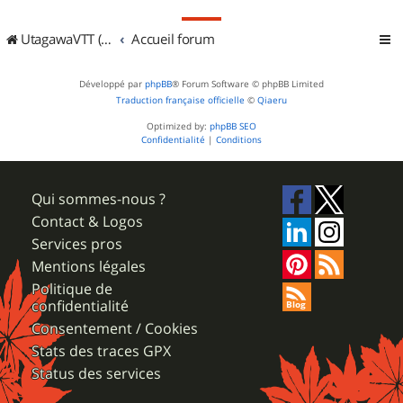
UtagawaVTT (Randos VTT et VTTAE avec traces GPS)
Accueil forum
Développé par
phpBB
® Forum Software © phpBB Limited
Traduction française officielle
©
Qiaeru
Optimized by:
phpBB SEO
Confidentialité
|
Conditions
Qui sommes-nous ?
Contact & Logos
Services pros
Mentions légales
Politique de
confidentialité
Consentement / Cookies
Stats des traces GPX
Status des services