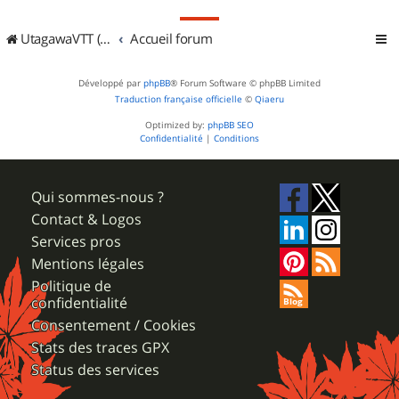
UtagawaVTT (Randos VTT et VTTAE avec traces GPS)
Accueil forum
Développé par
phpBB
® Forum Software © phpBB Limited
Traduction française officielle
©
Qiaeru
Optimized by:
phpBB SEO
Confidentialité
|
Conditions
Qui sommes-nous ?
Contact & Logos
Services pros
Mentions légales
Politique de
confidentialité
Consentement / Cookies
Stats des traces GPX
Status des services