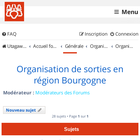
Menu
FAQ
Inscription
Connexion
UtagawaVTT (Randos VTT et VTTAE avec traces GPS)
Accueil forum
Générale
Organisation de sorties & Recherche de partenaires
Organisation de sorties en région Bourgogne
Organisation de sorties en
région Bourgogne
Modérateur :
Modérateurs des Forums
Nouveau sujet
28 sujets • Page
1
sur
1
Sujets