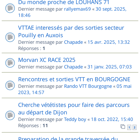
Du monde proche de LOUHANS 71
Dernier message par
rallyemax69
«
30 sept. 2025,
18:46
VTTAE interessés par des sorties secteur
Pouilly en Auxois
Dernier message par
Chapade
«
15 avr. 2025, 13:32
Réponses :
1
Morvan XC RACE 2025
Dernier message par
Chapade
«
31 janv. 2025, 07:03
Rencontres et sorties VTT en BOURGOGNE
Dernier message par
Rando VTT Bourgogne
«
05 mai
2023, 14:57
Cherche vététistes pour faire des parcours
au départ de Dijon
Dernier message par
Teddy boy
«
18 oct. 2022, 15:40
Réponses :
11
1
2
Preparation de la grande traversée du