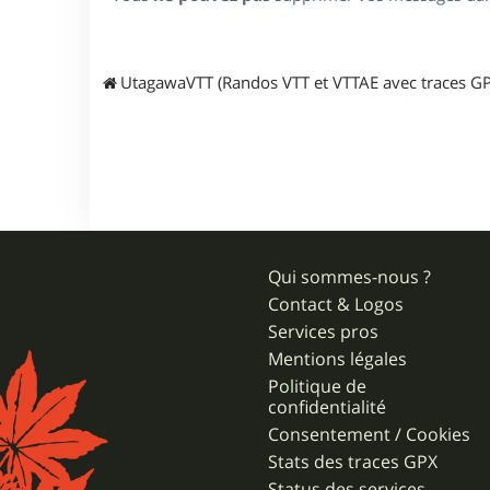
UtagawaVTT (Randos VTT et VTTAE avec traces GP
Qui sommes-nous ?
Contact & Logos
Services pros
Mentions légales
Politique de
confidentialité
Consentement / Cookies
Stats des traces GPX
Status des services