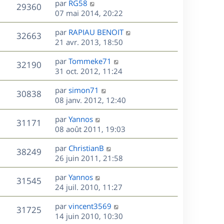
r
s
D
g
par
RG58
n
V
29360
m
s
e
e
e
07 mai 2014, 20:22
i
e
a
r
u
e
s
s
D
g
par
RAPIAU BENOIT
n
r
V
32663
s
e
e
e
21 avr. 2013, 18:50
i
m
a
r
u
e
e
s
D
g
par
Tommeke71
n
r
V
s
32190
e
e
e
31 oct. 2012, 11:24
i
m
s
r
u
e
e
a
s
D
par
simon71
n
r
V
s
30838
g
e
e
08 janv. 2012, 12:40
i
m
s
e
r
u
e
e
a
s
D
par
Yannos
n
r
V
s
31171
g
e
e
08 août 2011, 19:03
i
m
s
e
r
u
e
e
a
s
D
par
ChristianB
n
r
V
s
38249
g
e
e
26 juin 2011, 21:58
i
m
s
e
r
u
e
e
a
s
D
par
Yannos
n
r
V
s
31545
g
e
e
24 juil. 2010, 11:27
i
m
s
e
r
u
e
e
a
s
D
par
vincent3569
n
r
V
s
31725
g
e
e
14 juin 2010, 10:30
i
m
s
e