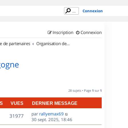
Connexion
Inscription
Connexion
e de partenaires
Organisation de sorties en région Bourgogne
gogne
28 sujets • Page
1
sur
1
S
VUES
DERNIER MESSAGE
D
par
rallyemax69
V
31977
e
30 sept. 2025, 18:46
r
u