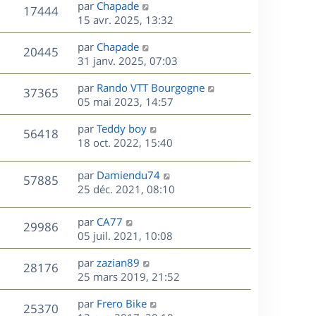
D
par
Chapade
n
V
17444
e
e
15 avr. 2025, 13:32
i
r
u
e
s
D
par
Chapade
n
r
V
20445
e
e
31 janv. 2025, 07:03
i
m
r
u
e
e
s
D
par
Rando VTT Bourgogne
n
r
V
s
37365
e
e
05 mai 2023, 14:57
i
m
s
r
u
e
e
a
s
D
par
Teddy boy
n
r
V
s
56418
g
e
e
18 oct. 2022, 15:40
i
m
s
e
r
u
e
e
a
s
n
r
s
D
g
par
Damiendu74
V
57885
e
i
m
s
e
e
25 déc. 2021, 08:10
e
e
a
r
u
s
r
s
g
n
D
par
CA77
V
29986
m
s
e
e
i
e
05 juil. 2021, 10:08
e
a
e
r
u
s
s
g
r
D
par
zazian89
n
V
28176
s
e
m
e
e
25 mars 2019, 21:52
i
a
e
r
u
e
g
s
s
D
par
Frero Bike
n
r
V
25370
e
s