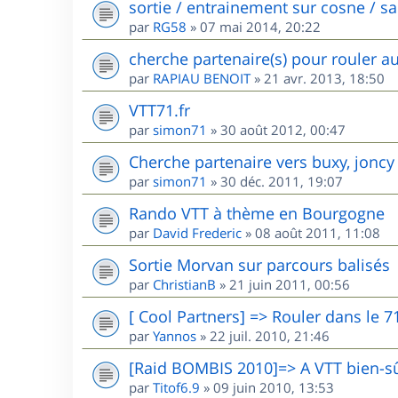
sortie / entrainement sur cosne / s
par
RG58
»
07 mai 2014, 20:22
cherche partenaire(s) pour rouler a
par
RAPIAU BENOIT
»
21 avr. 2013, 18:50
VTT71.fr
par
simon71
»
30 août 2012, 00:47
Cherche partenaire vers buxy, joncy
par
simon71
»
30 déc. 2011, 19:07
Rando VTT à thème en Bourgogne
par
David Frederic
»
08 août 2011, 11:08
Sortie Morvan sur parcours balisés
par
ChristianB
»
21 juin 2011, 00:56
[ Cool Partners] => Rouler dans le 7
par
Yannos
»
22 juil. 2010, 21:46
[Raid BOMBIS 2010]=> A VTT bien-sû
par
Titof6.9
»
09 juin 2010, 13:53