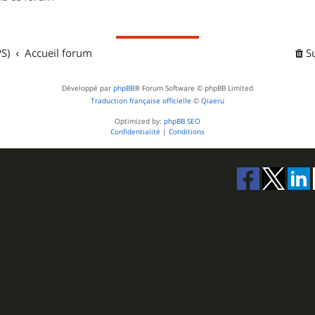
s
S)
Accueil forum
S
Développé par
phpBB
® Forum Software © phpBB Limited
Traduction française officielle
©
Qiaeru
Optimized by:
phpBB SEO
Confidentialité
|
Conditions