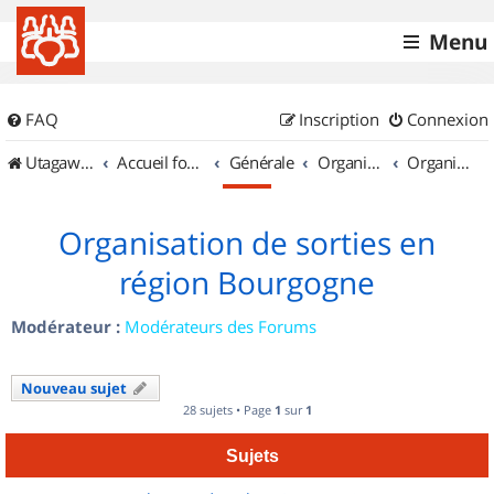
Menu
FAQ
Inscription
Connexion
UtagawaVTT (Randos VTT et VTTAE avec traces GPS)
Accueil forum
Générale
Organisation de sorties & Recherche de partenaires
Organisation de sorties en région Bourgogne
Organisation de sorties en
région Bourgogne
Modérateur :
Modérateurs des Forums
Nouveau sujet
28 sujets • Page
1
sur
1
Sujets