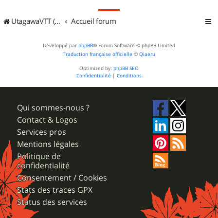
UtagawaVTT (Randos VTT et VTTAE avec traces GPS)
Accueil forum
Développé par
phpBB
® Forum Software © phpBB Limited
Traduction française officielle
©
Qiaeru
Optimized by:
phpBB SEO
Confidentialité
|
Conditions
Qui sommes-nous ?
Contact & Logos
Services pros
Mentions légales
Politique de
confidentialité
Consentement / Cookies
Stats des traces GPX
Status des services