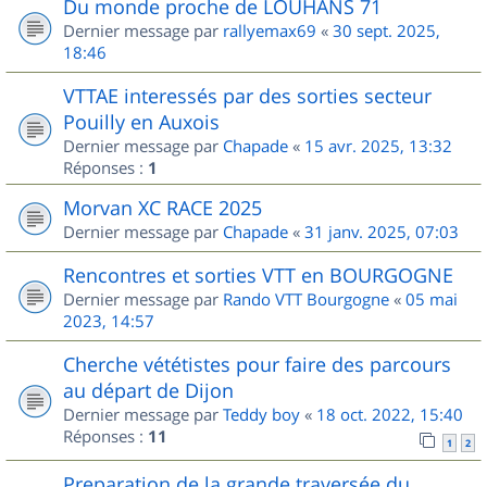
Du monde proche de LOUHANS 71
Dernier message par
rallyemax69
«
30 sept. 2025,
18:46
VTTAE interessés par des sorties secteur
Pouilly en Auxois
Dernier message par
Chapade
«
15 avr. 2025, 13:32
Réponses :
1
Morvan XC RACE 2025
Dernier message par
Chapade
«
31 janv. 2025, 07:03
Rencontres et sorties VTT en BOURGOGNE
Dernier message par
Rando VTT Bourgogne
«
05 mai
2023, 14:57
Cherche vététistes pour faire des parcours
au départ de Dijon
Dernier message par
Teddy boy
«
18 oct. 2022, 15:40
Réponses :
11
1
2
Preparation de la grande traversée du