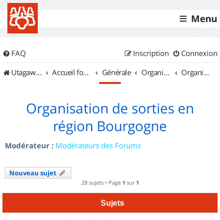
Menu
FAQ
Inscription
Connexion
UtagawaVTT (Randos VTT et VTTAE avec traces GPS)
Accueil forum
Générale
Organisation de sorties & Recherche de partenaires
Organisation de sorties en région Bourgogne
Organisation de sorties en
région Bourgogne
Modérateur :
Modérateurs des Forums
Nouveau sujet
28 sujets • Page
1
sur
1
Sujets