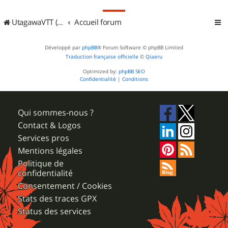
UtagawaVTT (Randos VTT et VTTAE avec traces GPS)
Accueil forum
Développé par
phpBB
® Forum Software © phpBB Limited
Traduction française officielle
©
Qiaeru
Optimized by:
phpBB SEO
Confidentialité
|
Conditions
Qui sommes-nous ?
Contact & Logos
Services pros
Mentions légales
Politique de
confidentialité
Consentement / Cookies
Stats des traces GPX
Status des services