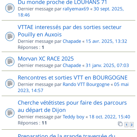
Du monde proche de LOUHANS 71
Dernier message par
rallyemax69
«
30 sept. 2025,
18:46
VTTAE interessés par des sorties secteur
Pouilly en Auxois
Dernier message par
Chapade
«
15 avr. 2025, 13:32
Réponses :
1
Morvan XC RACE 2025
Dernier message par
Chapade
«
31 janv. 2025, 07:03
Rencontres et sorties VTT en BOURGOGNE
Dernier message par
Rando VTT Bourgogne
«
05 mai
2023, 14:57
Cherche vététistes pour faire des parcours
au départ de Dijon
Dernier message par
Teddy boy
«
18 oct. 2022, 15:40
Réponses :
11
1
2
Preparation de la grande traversée du