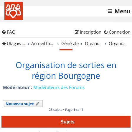
Menu
FAQ
Inscription
Connexion
UtagawaVTT (Randos VTT et VTTAE avec traces GPS)
Accueil forum
Générale
Organisation de sorties & Recherche de partenaires
Organisation de sorties en région Bourgogne
Organisation de sorties en
région Bourgogne
Modérateur :
Modérateurs des Forums
Nouveau sujet
28 sujets • Page
1
sur
1
Sujets