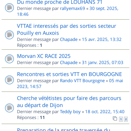
Du monde proche de LOUHANS 71
Dernier message par
rallyemax69
«
30 sept. 2025,
18:46
VTTAE interessés par des sorties secteur
Pouilly en Auxois
Dernier message par
Chapade
«
15 avr. 2025, 13:32
Réponses :
1
Morvan XC RACE 2025
Dernier message par
Chapade
«
31 janv. 2025, 07:03
Rencontres et sorties VTT en BOURGOGNE
Dernier message par
Rando VTT Bourgogne
«
05 mai
2023, 14:57
Cherche vététistes pour faire des parcours
au départ de Dijon
Dernier message par
Teddy boy
«
18 oct. 2022, 15:40
Réponses :
11
1
2
Preparation de la grande traversée du