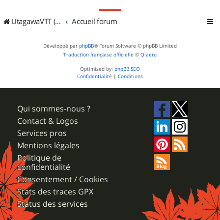
UtagawaVTT (Randos VTT et VTTAE avec traces GPS)
Accueil forum
Développé par
phpBB
® Forum Software © phpBB Limited
Traduction française officielle
©
Qiaeru
Optimized by:
phpBB SEO
Confidentialité
|
Conditions
Qui sommes-nous ?
Contact & Logos
Services pros
Mentions légales
Politique de
confidentialité
Consentement / Cookies
Stats des traces GPX
Status des services