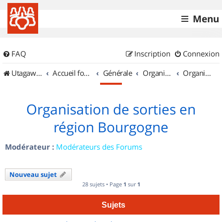
Menu
FAQ
Inscription
Connexion
UtagawaVTT (Randos VTT et VTTAE avec traces GPS)
Accueil forum
Générale
Organisation de sorties & Recherche de partenaires
Organisation de sorties en région Bourgogne
Organisation de sorties en
région Bourgogne
Modérateur :
Modérateurs des Forums
Nouveau sujet
28 sujets • Page
1
sur
1
Sujets