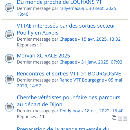
Du monde proche de LOUHANS 71
Dernier message par
rallyemax69
«
30 sept. 2025,
18:46
VTTAE interessés par des sorties secteur
Pouilly en Auxois
Dernier message par
Chapade
«
15 avr. 2025, 13:32
Réponses :
1
Morvan XC RACE 2025
Dernier message par
Chapade
«
31 janv. 2025, 07:03
Rencontres et sorties VTT en BOURGOGNE
Dernier message par
Rando VTT Bourgogne
«
05 mai
2023, 14:57
Cherche vététistes pour faire des parcours
au départ de Dijon
Dernier message par
Teddy boy
«
18 oct. 2022, 15:40
Réponses :
11
1
2
Preparation de la grande traversée du