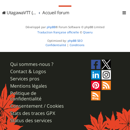
UtagawaVTT (Randos VTT et VTTAE avec traces GPS)
Accueil forum
Développé par
phpBB
® Forum Software © phpBB Limited
Traduction française officielle
©
Qiaeru
Optimized by:
phpBB SEO
Confidentialité
|
Conditions
Qui sommes-nous ?
Contact & Logos
Services pros
Mentions légales
Politique de
confidentialité
Consentement / Cookies
Stats des traces GPX
Status des services