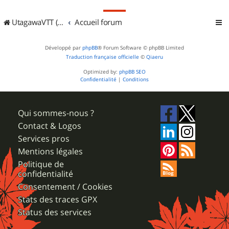
UtagawaVTT (Randos VTT et VTTAE avec traces GPS)
Accueil forum
Développé par
phpBB
® Forum Software © phpBB Limited
Traduction française officielle
©
Qiaeru
Optimized by:
phpBB SEO
Confidentialité
|
Conditions
Qui sommes-nous ?
Contact & Logos
Services pros
Mentions légales
Politique de
confidentialité
Consentement / Cookies
Stats des traces GPX
Status des services