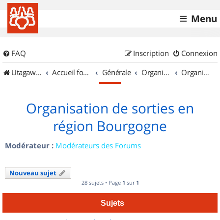
Menu
FAQ
Inscription
Connexion
UtagawaVTT (Randos VTT et VTTAE avec traces GPS)
Accueil forum
Générale
Organisation de sorties & Recherche de partenaires
Organisation de sorties en région Bourgogne
Organisation de sorties en
région Bourgogne
Modérateur :
Modérateurs des Forums
Nouveau sujet
28 sujets • Page
1
sur
1
Sujets