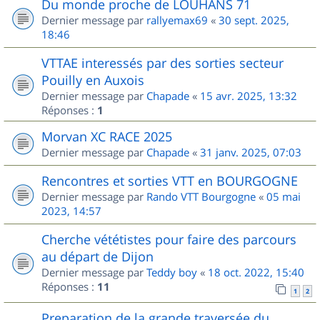
Du monde proche de LOUHANS 71
Dernier message par
rallyemax69
«
30 sept. 2025,
18:46
VTTAE interessés par des sorties secteur
Pouilly en Auxois
Dernier message par
Chapade
«
15 avr. 2025, 13:32
Réponses :
1
Morvan XC RACE 2025
Dernier message par
Chapade
«
31 janv. 2025, 07:03
Rencontres et sorties VTT en BOURGOGNE
Dernier message par
Rando VTT Bourgogne
«
05 mai
2023, 14:57
Cherche vététistes pour faire des parcours
au départ de Dijon
Dernier message par
Teddy boy
«
18 oct. 2022, 15:40
Réponses :
11
1
2
Preparation de la grande traversée du