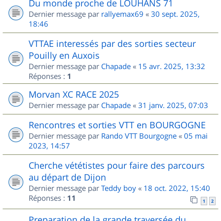
Du monde proche de LOUHANS 71
Dernier message par
rallyemax69
«
30 sept. 2025,
18:46
VTTAE interessés par des sorties secteur
Pouilly en Auxois
Dernier message par
Chapade
«
15 avr. 2025, 13:32
Réponses :
1
Morvan XC RACE 2025
Dernier message par
Chapade
«
31 janv. 2025, 07:03
Rencontres et sorties VTT en BOURGOGNE
Dernier message par
Rando VTT Bourgogne
«
05 mai
2023, 14:57
Cherche vététistes pour faire des parcours
au départ de Dijon
Dernier message par
Teddy boy
«
18 oct. 2022, 15:40
Réponses :
11
1
2
Preparation de la grande traversée du