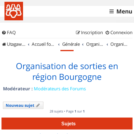
Menu
FAQ
Inscription
Connexion
UtagawaVTT (Randos VTT et VTTAE avec traces GPS)
Accueil forum
Générale
Organisation de sorties & Recherche de partenaires
Organisation de sorties en région Bourgogne
Organisation de sorties en
région Bourgogne
Modérateur :
Modérateurs des Forums
Nouveau sujet
28 sujets • Page
1
sur
1
Sujets