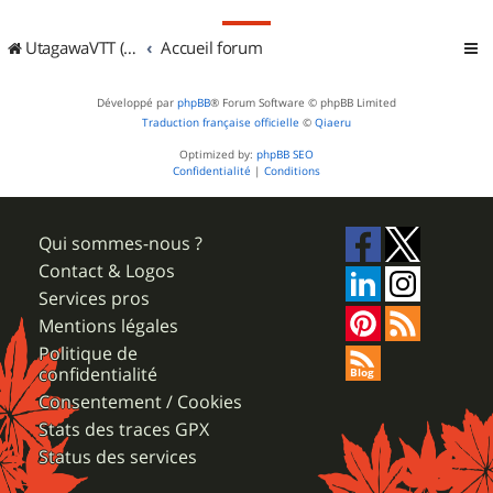
UtagawaVTT (Randos VTT et VTTAE avec traces GPS)
Accueil forum
Développé par
phpBB
® Forum Software © phpBB Limited
Traduction française officielle
©
Qiaeru
Optimized by:
phpBB SEO
Confidentialité
|
Conditions
Qui sommes-nous ?
Contact & Logos
Services pros
Mentions légales
Politique de
confidentialité
Consentement / Cookies
Stats des traces GPX
Status des services