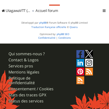
UtagawaVTT (Randos VTT et VTTAE avec traces GPS)
Accueil forum
Développé par
phpBB
® Forum Software © phpBB Limited
Traduction française officielle
©
Qiaeru
Optimized by:
phpBB SEO
Confidentialité
|
Conditions
Qui sommes-nous ?
Contact & Logos
Services pros
Mentions légales
Politique de
confidentialité
Consentement / Cookies
Stats des traces GPX
Status des services