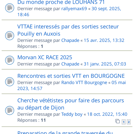
Du monde proche de LOUHANS 71
Dernier message par
rallyemax69
«
30 sept. 2025,
18:46
VTTAE interessés par des sorties secteur
Pouilly en Auxois
Dernier message par
Chapade
«
15 avr. 2025, 13:32
Réponses :
1
Morvan XC RACE 2025
Dernier message par
Chapade
«
31 janv. 2025, 07:03
Rencontres et sorties VTT en BOURGOGNE
Dernier message par
Rando VTT Bourgogne
«
05 mai
2023, 14:57
Cherche vététistes pour faire des parcours
au départ de Dijon
Dernier message par
Teddy boy
«
18 oct. 2022, 15:40
Réponses :
11
1
2
Preparation de la grande traversée du