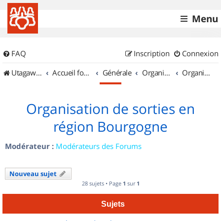
Menu
FAQ
Inscription
Connexion
UtagawaVTT (Randos VTT et VTTAE avec traces GPS)
Accueil forum
Générale
Organisation de sorties & Recherche de partenaires
Organisation de sorties en région Bourgogne
Organisation de sorties en
région Bourgogne
Modérateur :
Modérateurs des Forums
Nouveau sujet
28 sujets • Page
1
sur
1
Sujets