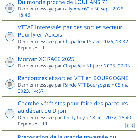
Du monde proche de LOUHANS 71
Dernier message par
rallyemax69
«
30 sept. 2025,
18:46
VTTAE interessés par des sorties secteur
Pouilly en Auxois
Dernier message par
Chapade
«
15 avr. 2025, 13:32
Réponses :
1
Morvan XC RACE 2025
Dernier message par
Chapade
«
31 janv. 2025, 07:03
Rencontres et sorties VTT en BOURGOGNE
Dernier message par
Rando VTT Bourgogne
«
05 mai
2023, 14:57
Cherche vététistes pour faire des parcours
au départ de Dijon
Dernier message par
Teddy boy
«
18 oct. 2022, 15:40
Réponses :
11
1
2
Preparation de la grande traversée du