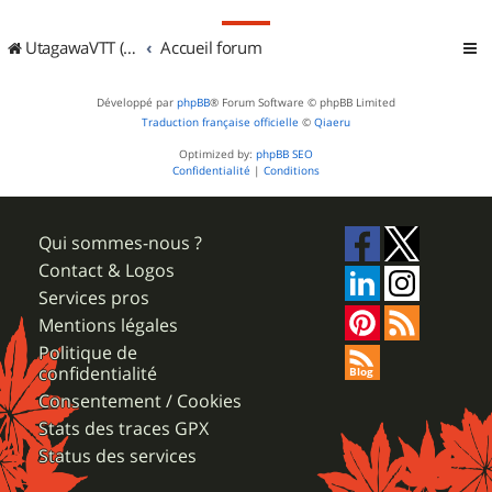
UtagawaVTT (Randos VTT et VTTAE avec traces GPS)
Accueil forum
Développé par
phpBB
® Forum Software © phpBB Limited
Traduction française officielle
©
Qiaeru
Optimized by:
phpBB SEO
Confidentialité
|
Conditions
Qui sommes-nous ?
Contact & Logos
Services pros
Mentions légales
Politique de
confidentialité
Consentement / Cookies
Stats des traces GPX
Status des services