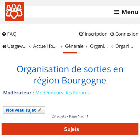
Menu
FAQ
Inscription
Connexion
UtagawaVTT (Randos VTT et VTTAE avec traces GPS)
Accueil forum
Générale
Organisation de sorties & Recherche de partenaires
Organisation de sorties en région Bourgogne
Organisation de sorties en
région Bourgogne
Modérateur :
Modérateurs des Forums
Nouveau sujet
28 sujets • Page
1
sur
1
Sujets