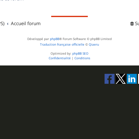
s
S)
Accueil forum
S
Développé par
phpBB
® Forum Software © phpBB Limited
Traduction française officielle
©
Qiaeru
Optimized by:
phpBB SEO
Confidentialité
|
Conditions