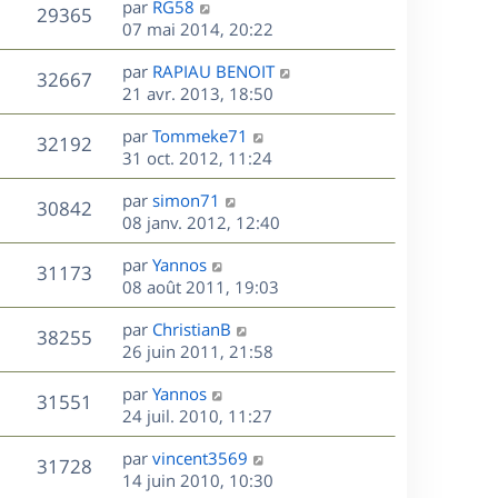
r
s
D
g
par
RG58
n
V
29365
m
s
e
e
e
07 mai 2014, 20:22
i
e
a
r
u
e
s
s
D
g
par
RAPIAU BENOIT
n
r
V
32667
s
e
e
e
21 avr. 2013, 18:50
i
m
a
r
u
e
e
s
D
g
par
Tommeke71
n
r
V
s
32192
e
e
e
31 oct. 2012, 11:24
i
m
s
r
u
e
e
a
s
D
par
simon71
n
r
V
s
30842
g
e
e
08 janv. 2012, 12:40
i
m
s
e
r
u
e
e
a
s
D
par
Yannos
n
r
V
s
31173
g
e
e
08 août 2011, 19:03
i
m
s
e
r
u
e
e
a
s
D
par
ChristianB
n
r
V
s
38255
g
e
e
26 juin 2011, 21:58
i
m
s
e
r
u
e
e
a
s
D
par
Yannos
n
r
V
s
31551
g
e
e
24 juil. 2010, 11:27
i
m
s
e
r
u
e
e
a
s
D
par
vincent3569
n
r
V
s
31728
g
e
e
14 juin 2010, 10:30
i
m
s
e