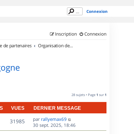
Connexion
Inscription
Connexion
e de partenaires
Organisation de sorties en région Bourgogne
gogne
28 sujets • Page
1
sur
1
S
VUES
DERNIER MESSAGE
D
par
rallyemax69
V
31985
e
30 sept. 2025, 18:46
r
u