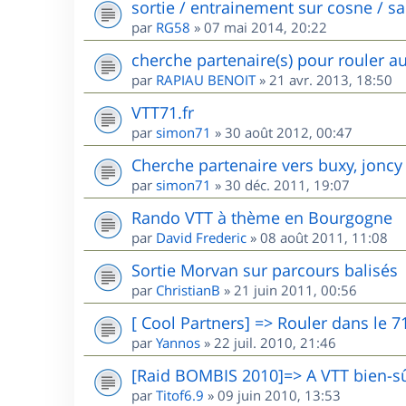
sortie / entrainement sur cosne / s
par
RG58
»
07 mai 2014, 20:22
cherche partenaire(s) pour rouler a
par
RAPIAU BENOIT
»
21 avr. 2013, 18:50
VTT71.fr
par
simon71
»
30 août 2012, 00:47
Cherche partenaire vers buxy, joncy
par
simon71
»
30 déc. 2011, 19:07
Rando VTT à thème en Bourgogne
par
David Frederic
»
08 août 2011, 11:08
Sortie Morvan sur parcours balisés
par
ChristianB
»
21 juin 2011, 00:56
[ Cool Partners] => Rouler dans le 7
par
Yannos
»
22 juil. 2010, 21:46
[Raid BOMBIS 2010]=> A VTT bien-sû
par
Titof6.9
»
09 juin 2010, 13:53