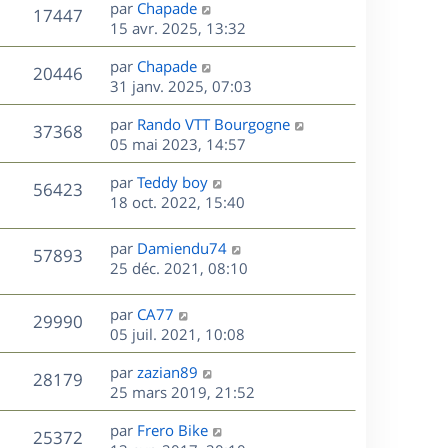
D
par
Chapade
n
V
17447
e
e
15 avr. 2025, 13:32
i
r
u
e
s
D
par
Chapade
n
r
V
20446
e
e
31 janv. 2025, 07:03
i
m
r
u
e
e
s
D
par
Rando VTT Bourgogne
n
r
V
s
37368
e
e
05 mai 2023, 14:57
i
m
s
r
u
e
e
a
s
D
par
Teddy boy
n
r
V
s
56423
g
e
e
18 oct. 2022, 15:40
i
m
s
e
r
u
e
e
a
s
n
r
s
D
g
par
Damiendu74
V
57893
e
i
m
s
e
e
25 déc. 2021, 08:10
e
e
a
r
u
s
r
s
g
n
D
par
CA77
V
29990
m
s
e
e
i
e
05 juil. 2021, 10:08
e
a
e
r
u
s
s
g
r
D
par
zazian89
n
V
28179
s
e
m
e
e
25 mars 2019, 21:52
i
a
e
r
u
e
g
s
s
D
par
Frero Bike
n
r
V
25372
e
s