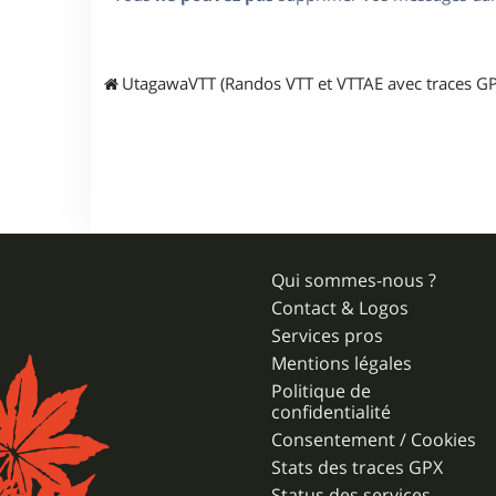
UtagawaVTT (Randos VTT et VTTAE avec traces GP
Qui sommes-nous ?
Contact & Logos
Services pros
Mentions légales
Politique de
confidentialité
Consentement / Cookies
Stats des traces GPX
Status des services