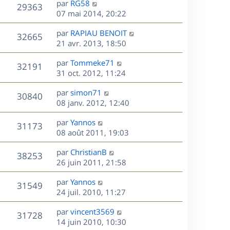
r
s
D
g
par
RG58
n
V
29363
m
s
e
e
e
07 mai 2014, 20:22
i
e
a
r
u
e
s
s
D
g
par
RAPIAU BENOIT
n
r
V
32665
s
e
e
e
21 avr. 2013, 18:50
i
m
a
r
u
e
e
s
D
g
par
Tommeke71
n
r
V
s
32191
e
e
e
31 oct. 2012, 11:24
i
m
s
r
u
e
e
a
s
D
par
simon71
n
r
V
s
30840
g
e
e
08 janv. 2012, 12:40
i
m
s
e
r
u
e
e
a
s
D
par
Yannos
n
r
V
s
31173
g
e
e
08 août 2011, 19:03
i
m
s
e
r
u
e
e
a
s
D
par
ChristianB
n
r
V
s
38253
g
e
e
26 juin 2011, 21:58
i
m
s
e
r
u
e
e
a
s
D
par
Yannos
n
r
V
s
31549
g
e
e
24 juil. 2010, 11:27
i
m
s
e
r
u
e
e
a
s
D
par
vincent3569
n
r
V
s
31728
g
e
e
14 juin 2010, 10:30
i
m
s
e