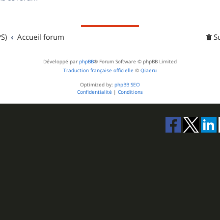
s
S)
Accueil forum
S
Développé par
phpBB
® Forum Software © phpBB Limited
Traduction française officielle
©
Qiaeru
Optimized by:
phpBB SEO
Confidentialité
|
Conditions