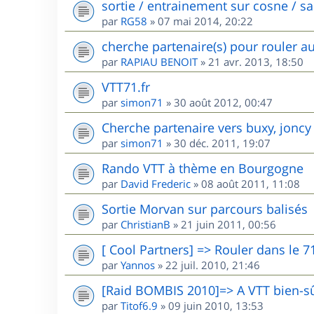
sortie / entrainement sur cosne / s
par
RG58
»
07 mai 2014, 20:22
cherche partenaire(s) pour rouler a
par
RAPIAU BENOIT
»
21 avr. 2013, 18:50
VTT71.fr
par
simon71
»
30 août 2012, 00:47
Cherche partenaire vers buxy, joncy
par
simon71
»
30 déc. 2011, 19:07
Rando VTT à thème en Bourgogne
par
David Frederic
»
08 août 2011, 11:08
Sortie Morvan sur parcours balisés
par
ChristianB
»
21 juin 2011, 00:56
[ Cool Partners] => Rouler dans le 7
par
Yannos
»
22 juil. 2010, 21:46
[Raid BOMBIS 2010]=> A VTT bien-sû
par
Titof6.9
»
09 juin 2010, 13:53