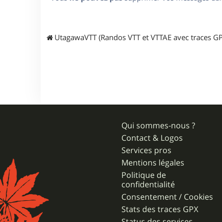
UtagawaVTT (Randos VTT et VTTAE avec traces GP
Qui sommes-nous ?
Contact & Logos
Services pros
Mentions légales
Politique de
confidentialité
Consentement / Cookies
Stats des traces GPX
Status des services