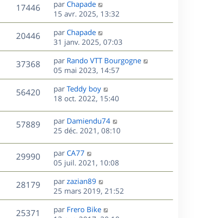
D
par
Chapade
n
V
17446
e
e
15 avr. 2025, 13:32
i
r
u
e
s
D
par
Chapade
n
r
V
20446
e
e
31 janv. 2025, 07:03
i
m
r
u
e
e
s
D
par
Rando VTT Bourgogne
n
r
V
s
37368
e
e
05 mai 2023, 14:57
i
m
s
r
u
e
e
a
s
D
par
Teddy boy
n
r
V
s
56420
g
e
e
18 oct. 2022, 15:40
i
m
s
e
r
u
e
e
a
s
n
r
s
D
g
par
Damiendu74
V
57889
e
i
m
s
e
e
25 déc. 2021, 08:10
e
e
a
r
u
s
r
s
g
n
D
par
CA77
V
29990
m
s
e
e
i
e
05 juil. 2021, 10:08
e
a
e
r
u
s
s
g
r
D
par
zazian89
n
V
28179
s
e
m
e
e
25 mars 2019, 21:52
i
a
e
r
u
e
g
s
s
D
par
Frero Bike
n
r
V
25371
e
s