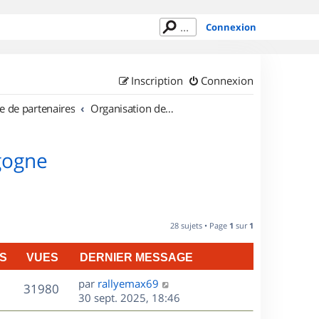
Connexion
Inscription
Connexion
e de partenaires
Organisation de sorties en région Bourgogne
gogne
28 sujets • Page
1
sur
1
S
VUES
DERNIER MESSAGE
D
par
rallyemax69
V
31980
e
30 sept. 2025, 18:46
r
u