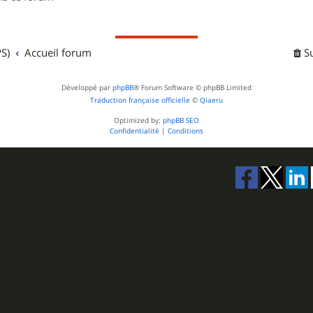
s
S)
Accueil forum
S
Développé par
phpBB
® Forum Software © phpBB Limited
Traduction française officielle
©
Qiaeru
Optimized by:
phpBB SEO
Confidentialité
|
Conditions