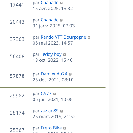
D
par
Chapade
n
V
17441
e
e
15 avr. 2025, 13:32
i
r
u
e
s
D
par
Chapade
n
r
V
20443
e
e
31 janv. 2025, 07:03
i
m
r
u
e
e
s
D
par
Rando VTT Bourgogne
n
r
V
s
37363
e
e
05 mai 2023, 14:57
i
m
s
r
u
e
e
a
s
D
par
Teddy boy
n
r
V
s
56408
g
e
e
18 oct. 2022, 15:40
i
m
s
e
r
u
e
e
a
s
n
r
s
D
g
par
Damiendu74
V
57878
e
i
m
s
e
e
25 déc. 2021, 08:10
e
e
a
r
u
s
r
s
g
n
D
par
CA77
V
29982
m
s
e
e
i
e
05 juil. 2021, 10:08
e
a
e
r
u
s
s
g
r
D
par
zazian89
n
V
28174
s
e
m
e
e
25 mars 2019, 21:52
i
a
e
r
u
e
g
s
s
D
par
Frero Bike
n
r
V
25367
e
s