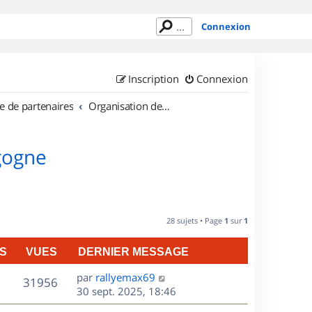
Connexion
Inscription
Connexion
e de partenaires
Organisation de sorties en région Bourgogne
gogne
28 sujets • Page
1
sur
1
S
VUES
DERNIER MESSAGE
D
par
rallyemax69
V
31956
e
30 sept. 2025, 18:46
r
u