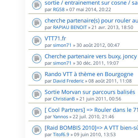
sortie / entrainement sur cosne / s
par
RG58
»
07 mai 2014, 20:22
cherche partenaire(s) pour rouler a
par
RAPIAU BENOIT
»
21 avr. 2013, 18:50
VTT71.fr
par
simon71
»
30 août 2012, 00:47
Cherche partenaire vers buxy, joncy
par
simon71
»
30 déc. 2011, 19:07
Rando VTT à thème en Bourgogne
par
David Frederic
»
08 août 2011, 11:08
Sortie Morvan sur parcours balisés
par
ChristianB
»
21 juin 2011, 00:56
[ Cool Partners] => Rouler dans le 7
par
Yannos
»
22 juil. 2010, 21:46
[Raid BOMBIS 2010]=> A VTT bien-sû
par
Titof6.9
»
09 juin 2010, 13:53