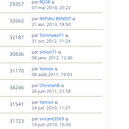
r
s
D
g
par
RG58
n
V
29357
m
s
e
e
e
07 mai 2014, 20:22
i
e
a
r
u
e
s
s
D
g
par
RAPIAU BENOIT
n
r
V
32662
s
e
e
e
21 avr. 2013, 18:50
i
m
a
r
u
e
e
s
D
g
par
Tommeke71
n
r
V
s
32187
e
e
e
31 oct. 2012, 11:24
i
m
s
r
u
e
e
a
s
D
par
simon71
n
r
V
s
30836
g
e
e
08 janv. 2012, 12:40
i
m
s
e
r
u
e
e
a
s
D
par
Yannos
n
r
V
s
31170
g
e
e
08 août 2011, 19:03
i
m
s
e
r
u
e
e
a
s
D
par
ChristianB
n
r
V
s
38246
g
e
e
26 juin 2011, 21:58
i
m
s
e
r
u
e
e
a
s
D
par
Yannos
n
r
V
s
31541
g
e
e
24 juil. 2010, 11:27
i
m
s
e
r
u
e
e
a
s
D
par
vincent3569
n
r
V
s
31723
g
e
e
14 juin 2010, 10:30
i
m
s
e