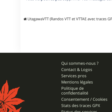
UtagawaVTT (Randos VTT et VTTAE avec traces GP
Qui sommes-nous ?
Contact & Logos
Services pros
Mentions légales
Politique de
confidentialité
Consentement / Cookies
Stats des traces GPX
Status des services