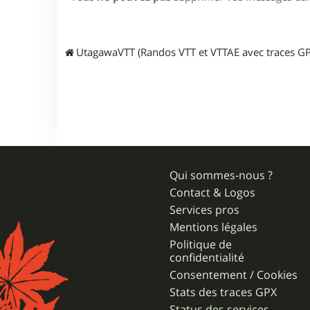
UtagawaVTT (Randos VTT et VTTAE avec traces GP
Qui sommes-nous ?
Contact & Logos
Services pros
Mentions légales
Politique de
confidentialité
Consentement / Cookies
Stats des traces GPX
Status des services