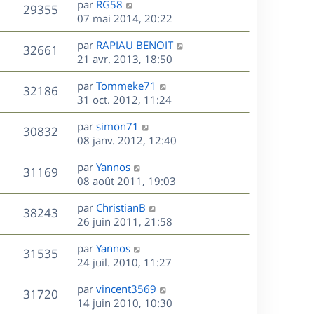
r
s
D
g
par
RG58
n
V
29355
m
s
e
e
e
07 mai 2014, 20:22
i
e
a
r
u
e
s
s
D
g
par
RAPIAU BENOIT
n
r
V
32661
s
e
e
e
21 avr. 2013, 18:50
i
m
a
r
u
e
e
s
D
g
par
Tommeke71
n
r
V
s
32186
e
e
e
31 oct. 2012, 11:24
i
m
s
r
u
e
e
a
s
D
par
simon71
n
r
V
s
30832
g
e
e
08 janv. 2012, 12:40
i
m
s
e
r
u
e
e
a
s
D
par
Yannos
n
r
V
s
31169
g
e
e
08 août 2011, 19:03
i
m
s
e
r
u
e
e
a
s
D
par
ChristianB
n
r
V
s
38243
g
e
e
26 juin 2011, 21:58
i
m
s
e
r
u
e
e
a
s
D
par
Yannos
n
r
V
s
31535
g
e
e
24 juil. 2010, 11:27
i
m
s
e
r
u
e
e
a
s
D
par
vincent3569
n
r
V
s
31720
g
e
e
14 juin 2010, 10:30
i
m
s
e