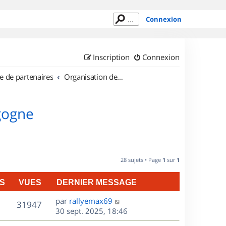
Connexion
Inscription
Connexion
e de partenaires
Organisation de sorties en région Bourgogne
gogne
28 sujets • Page
1
sur
1
S
VUES
DERNIER MESSAGE
D
par
rallyemax69
V
31947
e
30 sept. 2025, 18:46
r
u