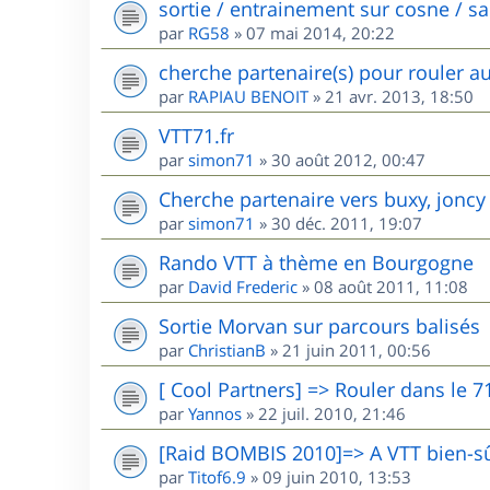
sortie / entrainement sur cosne / s
par
RG58
»
07 mai 2014, 20:22
cherche partenaire(s) pour rouler a
par
RAPIAU BENOIT
»
21 avr. 2013, 18:50
VTT71.fr
par
simon71
»
30 août 2012, 00:47
Cherche partenaire vers buxy, joncy
par
simon71
»
30 déc. 2011, 19:07
Rando VTT à thème en Bourgogne
par
David Frederic
»
08 août 2011, 11:08
Sortie Morvan sur parcours balisés
par
ChristianB
»
21 juin 2011, 00:56
[ Cool Partners] => Rouler dans le 7
par
Yannos
»
22 juil. 2010, 21:46
[Raid BOMBIS 2010]=> A VTT bien-sû
par
Titof6.9
»
09 juin 2010, 13:53