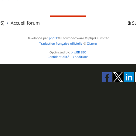
s
S)
Accueil forum
S
Développé par
phpBB
® Forum Software © phpBB Limited
Traduction française officielle
©
Qiaeru
Optimized by:
phpBB SEO
Confidentialité
|
Conditions