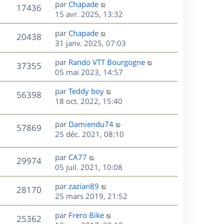
D
par
Chapade
n
V
17436
e
e
15 avr. 2025, 13:32
i
r
u
e
s
D
par
Chapade
n
r
V
20438
e
e
31 janv. 2025, 07:03
i
m
r
u
e
e
s
D
par
Rando VTT Bourgogne
n
r
V
s
37355
e
e
05 mai 2023, 14:57
i
m
s
r
u
e
e
a
s
D
par
Teddy boy
n
r
V
s
56398
g
e
e
18 oct. 2022, 15:40
i
m
s
e
r
u
e
e
a
s
n
r
s
D
g
par
Damiendu74
V
57869
e
i
m
s
e
e
25 déc. 2021, 08:10
e
e
a
r
u
s
r
s
g
n
D
par
CA77
V
29974
m
s
e
e
i
e
05 juil. 2021, 10:08
e
a
e
r
u
s
s
g
r
D
par
zazian89
n
V
28170
s
e
m
e
e
25 mars 2019, 21:52
i
a
e
r
u
e
g
s
s
D
par
Frero Bike
n
r
V
25362
e
s