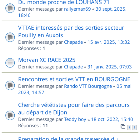
Du monde proche de LOUHANS 71
Dernier message par
rallyemax69
«
30 sept. 2025,
18:46
VTTAE interessés par des sorties secteur
Pouilly en Auxois
Dernier message par
Chapade
«
15 avr. 2025, 13:32
Réponses :
1
Morvan XC RACE 2025
Dernier message par
Chapade
«
31 janv. 2025, 07:03
Rencontres et sorties VTT en BOURGOGNE
Dernier message par
Rando VTT Bourgogne
«
05 mai
2023, 14:57
Cherche vététistes pour faire des parcours
au départ de Dijon
Dernier message par
Teddy boy
«
18 oct. 2022, 15:40
Réponses :
11
1
2
Preparation de la grande traversée du