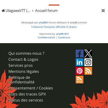
UtagawaVTT (Randos VTT et VTTAE avec traces GPS)
Accueil forum
Développé par
phpBB
® Forum Software © phpBB Limited
Traduction française officielle
©
Qiaeru
Optimized by:
phpBB SEO
Confidentialité
|
Conditions
Qui sommes-nous ?
Contact & Logos
Services pros
Mentions légales
Politique de
confidentialité
Consentement / Cookies
Stats des traces GPX
Status des services