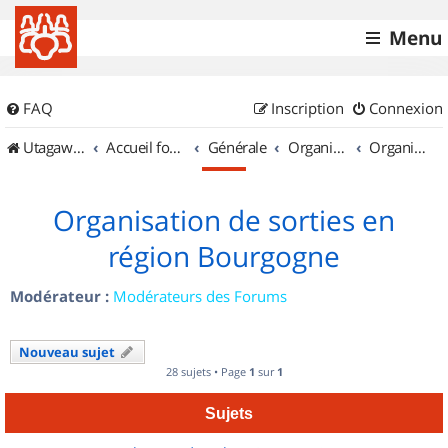
Menu
FAQ
Inscription
Connexion
UtagawaVTT (Randos VTT et VTTAE avec traces GPS)
Accueil forum
Générale
Organisation de sorties & Recherche de partenaires
Organisation de sorties en région Bourgogne
Organisation de sorties en
région Bourgogne
Modérateur :
Modérateurs des Forums
Nouveau sujet
28 sujets • Page
1
sur
1
Sujets