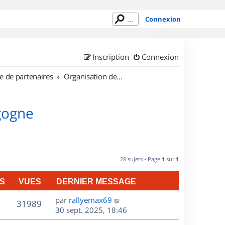
Connexion
Inscription
Connexion
e de partenaires
Organisation de sorties en région Bourgogne
gogne
28 sujets • Page
1
sur
1
S
VUES
DERNIER MESSAGE
D
par
rallyemax69
V
31989
e
30 sept. 2025, 18:46
r
u