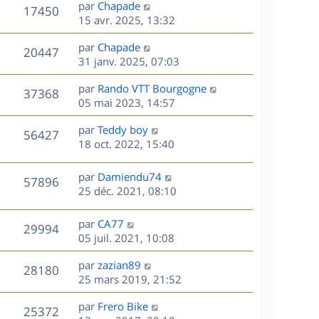
D
par
Chapade
n
V
17450
e
e
15 avr. 2025, 13:32
i
r
u
e
s
D
par
Chapade
n
r
V
20447
e
e
31 janv. 2025, 07:03
i
m
r
u
e
e
s
D
par
Rando VTT Bourgogne
n
r
V
s
37368
e
e
05 mai 2023, 14:57
i
m
s
r
u
e
e
a
s
D
par
Teddy boy
n
r
V
s
56427
g
e
e
18 oct. 2022, 15:40
i
m
s
e
r
u
e
e
a
s
n
r
s
D
g
par
Damiendu74
V
57896
e
i
m
s
e
e
25 déc. 2021, 08:10
e
e
a
r
u
s
r
s
g
n
D
par
CA77
V
29994
m
s
e
e
i
e
05 juil. 2021, 10:08
e
a
e
r
u
s
s
g
r
D
par
zazian89
n
V
28180
s
e
m
e
e
25 mars 2019, 21:52
i
a
e
r
u
e
g
s
s
D
par
Frero Bike
n
r
V
25372
e
s