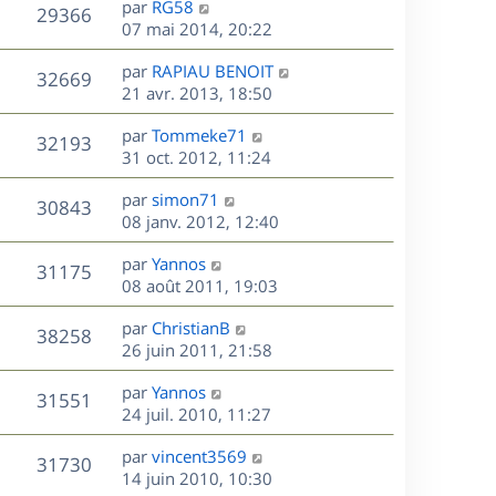
r
s
D
g
par
RG58
n
V
29366
m
s
e
e
e
07 mai 2014, 20:22
i
e
a
r
u
e
s
s
D
g
par
RAPIAU BENOIT
n
r
V
32669
s
e
e
e
21 avr. 2013, 18:50
i
m
a
r
u
e
e
s
D
g
par
Tommeke71
n
r
V
s
32193
e
e
e
31 oct. 2012, 11:24
i
m
s
r
u
e
e
a
s
D
par
simon71
n
r
V
s
30843
g
e
e
08 janv. 2012, 12:40
i
m
s
e
r
u
e
e
a
s
D
par
Yannos
n
r
V
s
31175
g
e
e
08 août 2011, 19:03
i
m
s
e
r
u
e
e
a
s
D
par
ChristianB
n
r
V
s
38258
g
e
e
26 juin 2011, 21:58
i
m
s
e
r
u
e
e
a
s
D
par
Yannos
n
r
V
s
31551
g
e
e
24 juil. 2010, 11:27
i
m
s
e
r
u
e
e
a
s
D
par
vincent3569
n
r
V
s
31730
g
e
e
14 juin 2010, 10:30
i
m
s
e