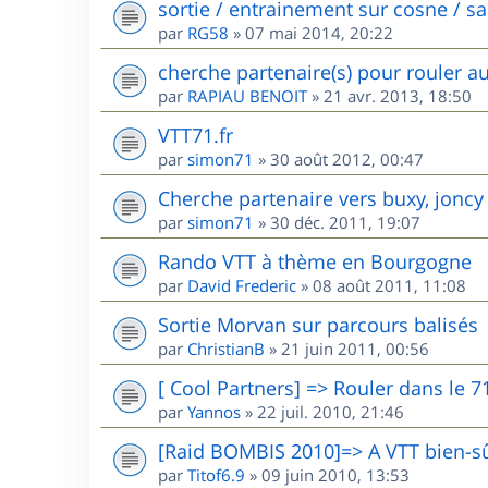
sortie / entrainement sur cosne / s
par
RG58
»
07 mai 2014, 20:22
cherche partenaire(s) pour rouler a
par
RAPIAU BENOIT
»
21 avr. 2013, 18:50
VTT71.fr
par
simon71
»
30 août 2012, 00:47
Cherche partenaire vers buxy, joncy
par
simon71
»
30 déc. 2011, 19:07
Rando VTT à thème en Bourgogne
par
David Frederic
»
08 août 2011, 11:08
Sortie Morvan sur parcours balisés
par
ChristianB
»
21 juin 2011, 00:56
[ Cool Partners] => Rouler dans le 7
par
Yannos
»
22 juil. 2010, 21:46
[Raid BOMBIS 2010]=> A VTT bien-sû
par
Titof6.9
»
09 juin 2010, 13:53