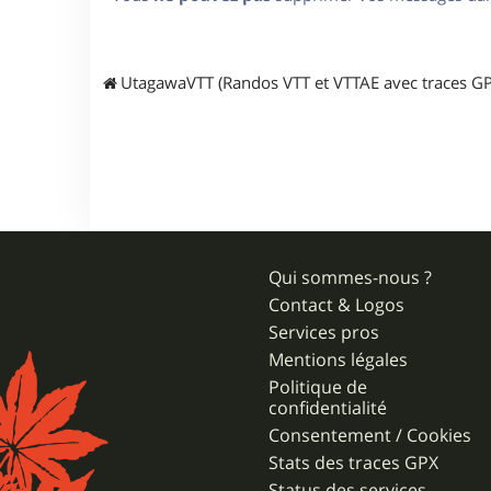
UtagawaVTT (Randos VTT et VTTAE avec traces GP
Qui sommes-nous ?
Contact & Logos
Services pros
Mentions légales
Politique de
confidentialité
Consentement / Cookies
Stats des traces GPX
Status des services