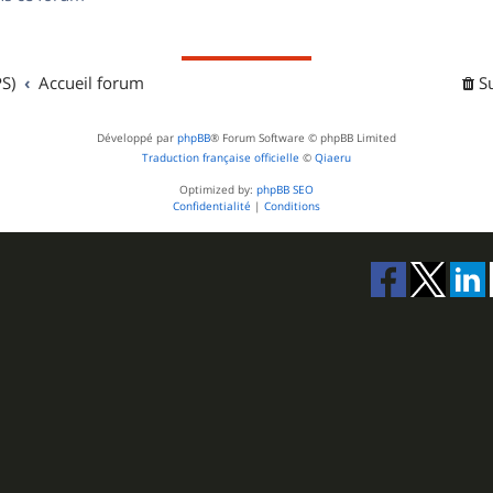
s
S)
Accueil forum
S
Développé par
phpBB
® Forum Software © phpBB Limited
Traduction française officielle
©
Qiaeru
Optimized by:
phpBB SEO
Confidentialité
|
Conditions