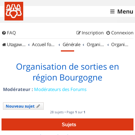
Menu
FAQ
Inscription
Connexion
UtagawaVTT (Randos VTT et VTTAE avec traces GPS)
Accueil forum
Générale
Organisation de sorties & Recherche de partenaires
Organisation de sorties en région Bourgogne
Organisation de sorties en
région Bourgogne
Modérateur :
Modérateurs des Forums
Nouveau sujet
28 sujets • Page
1
sur
1
Sujets