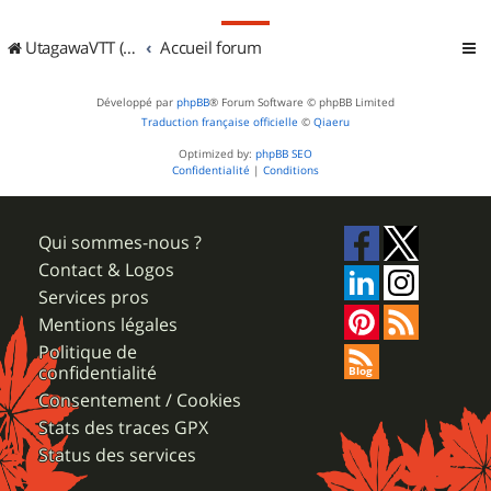
UtagawaVTT (Randos VTT et VTTAE avec traces GPS)
Accueil forum
Développé par
phpBB
® Forum Software © phpBB Limited
Traduction française officielle
©
Qiaeru
Optimized by:
phpBB SEO
Confidentialité
|
Conditions
Qui sommes-nous ?
Contact & Logos
Services pros
Mentions légales
Politique de
confidentialité
Consentement / Cookies
Stats des traces GPX
Status des services