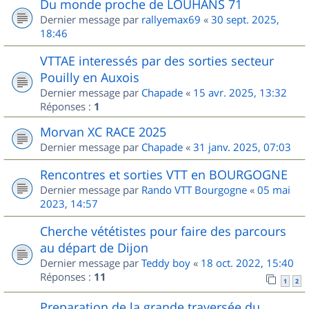
Du monde proche de LOUHANS 71
Dernier message par
rallyemax69
«
30 sept. 2025,
18:46
VTTAE interessés par des sorties secteur
Pouilly en Auxois
Dernier message par
Chapade
«
15 avr. 2025, 13:32
Réponses :
1
Morvan XC RACE 2025
Dernier message par
Chapade
«
31 janv. 2025, 07:03
Rencontres et sorties VTT en BOURGOGNE
Dernier message par
Rando VTT Bourgogne
«
05 mai
2023, 14:57
Cherche vététistes pour faire des parcours
au départ de Dijon
Dernier message par
Teddy boy
«
18 oct. 2022, 15:40
Réponses :
11
1
2
Preparation de la grande traversée du