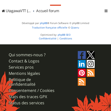
UtagawaVTT (Randos VTT et VTTAE avec traces GPS)
Accueil forum
Développé par
phpBB
® Forum Software © phpBB Limited
Traduction française officielle
©
Qiaeru
Optimized by:
phpBB SEO
Confidentialité
|
Conditions
Qui sommes-nous ?
Contact & Logos
Services pros
Mentions légales
Politique de
confidentialité
Consentement / Cookies
Stats des traces GPX
Status des services