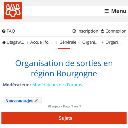
Menu
FAQ
Inscription
Connexion
UtagawaVTT (Randos VTT et VTTAE avec traces GPS)
Accueil forum
Générale
Organisation de sorties & Recherche de partenaires
Organisation de sorties en région Bourgogne
Organisation de sorties en
région Bourgogne
Modérateur :
Modérateurs des Forums
Nouveau sujet
28 sujets • Page
1
sur
1
Sujets