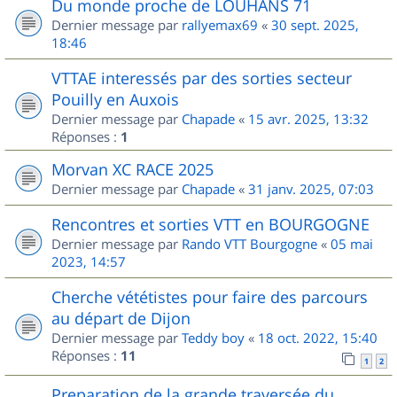
Du monde proche de LOUHANS 71
Dernier message par
rallyemax69
«
30 sept. 2025,
18:46
VTTAE interessés par des sorties secteur
Pouilly en Auxois
Dernier message par
Chapade
«
15 avr. 2025, 13:32
Réponses :
1
Morvan XC RACE 2025
Dernier message par
Chapade
«
31 janv. 2025, 07:03
Rencontres et sorties VTT en BOURGOGNE
Dernier message par
Rando VTT Bourgogne
«
05 mai
2023, 14:57
Cherche vététistes pour faire des parcours
au départ de Dijon
Dernier message par
Teddy boy
«
18 oct. 2022, 15:40
Réponses :
11
1
2
Preparation de la grande traversée du