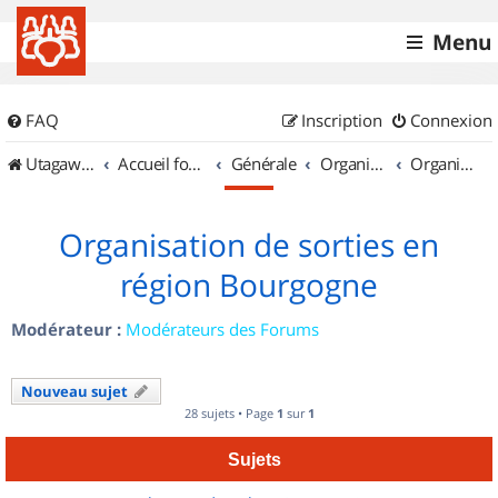
Menu
FAQ
Inscription
Connexion
UtagawaVTT (Randos VTT et VTTAE avec traces GPS)
Accueil forum
Générale
Organisation de sorties & Recherche de partenaires
Organisation de sorties en région Bourgogne
Organisation de sorties en
région Bourgogne
Modérateur :
Modérateurs des Forums
Nouveau sujet
28 sujets • Page
1
sur
1
Sujets