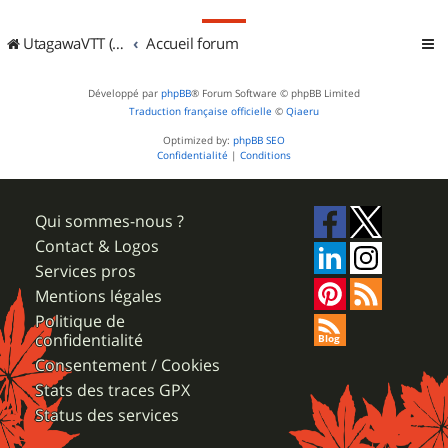
UtagawaVTT (Randos VTT et VTTAE avec traces GPS)
Accueil forum
Développé par
phpBB
® Forum Software © phpBB Limited
Traduction française officielle
©
Qiaeru
Optimized by:
phpBB SEO
Confidentialité
|
Conditions
Qui sommes-nous ?
Contact & Logos
Services pros
Mentions légales
Politique de
confidentialité
Consentement / Cookies
Stats des traces GPX
Status des services