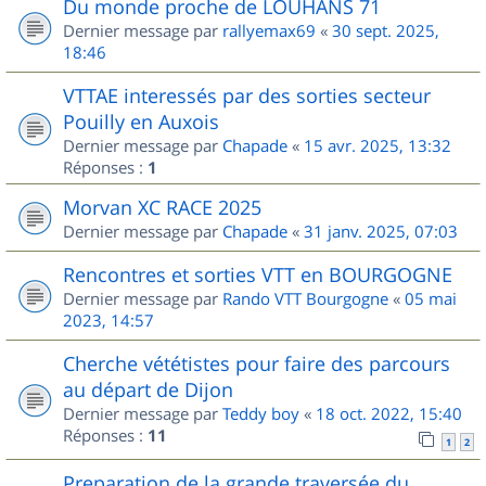
Du monde proche de LOUHANS 71
Dernier message par
rallyemax69
«
30 sept. 2025,
18:46
VTTAE interessés par des sorties secteur
Pouilly en Auxois
Dernier message par
Chapade
«
15 avr. 2025, 13:32
Réponses :
1
Morvan XC RACE 2025
Dernier message par
Chapade
«
31 janv. 2025, 07:03
Rencontres et sorties VTT en BOURGOGNE
Dernier message par
Rando VTT Bourgogne
«
05 mai
2023, 14:57
Cherche vététistes pour faire des parcours
au départ de Dijon
Dernier message par
Teddy boy
«
18 oct. 2022, 15:40
Réponses :
11
1
2
Preparation de la grande traversée du