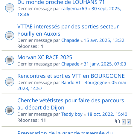
Du monde proche de LOUHANS 71
Dernier message par
rallyemax69
«
30 sept. 2025,
18:46
VTTAE interessés par des sorties secteur
Pouilly en Auxois
Dernier message par
Chapade
«
15 avr. 2025, 13:32
Réponses :
1
Morvan XC RACE 2025
Dernier message par
Chapade
«
31 janv. 2025, 07:03
Rencontres et sorties VTT en BOURGOGNE
Dernier message par
Rando VTT Bourgogne
«
05 mai
2023, 14:57
Cherche vététistes pour faire des parcours
au départ de Dijon
Dernier message par
Teddy boy
«
18 oct. 2022, 15:40
Réponses :
11
1
2
Preparation de la grande traversée du