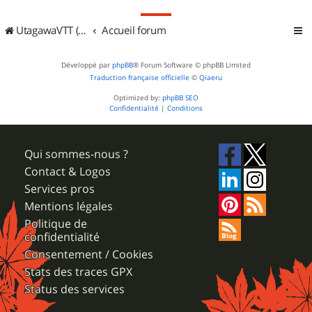
UtagawaVTT (Randos VTT et VTTAE avec traces GPS)
Accueil forum
Développé par
phpBB
® Forum Software © phpBB Limited
Traduction française officielle
©
Qiaeru
Optimized by:
phpBB SEO
Confidentialité
|
Conditions
Qui sommes-nous ?
Contact & Logos
Services pros
Mentions légales
Politique de
confidentialité
Consentement / Cookies
Stats des traces GPX
Status des services