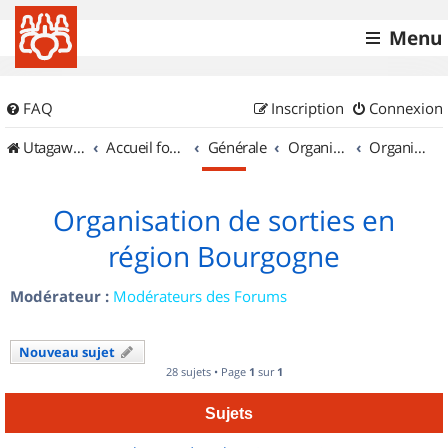
Menu
FAQ
Inscription
Connexion
UtagawaVTT (Randos VTT et VTTAE avec traces GPS)
Accueil forum
Générale
Organisation de sorties & Recherche de partenaires
Organisation de sorties en région Bourgogne
Organisation de sorties en
région Bourgogne
Modérateur :
Modérateurs des Forums
Nouveau sujet
28 sujets • Page
1
sur
1
Sujets