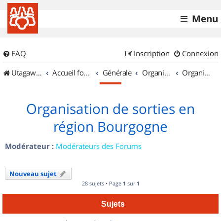
Menu
FAQ
Inscription
Connexion
UtagawaVTT (Randos VTT et VTTAE avec traces GPS)
Accueil forum
Générale
Organisation de sorties & Recherche de partenaires
Organisation de sorties en région Bourgogne
Organisation de sorties en
région Bourgogne
Modérateur :
Modérateurs des Forums
Nouveau sujet
28 sujets • Page
1
sur
1
Sujets