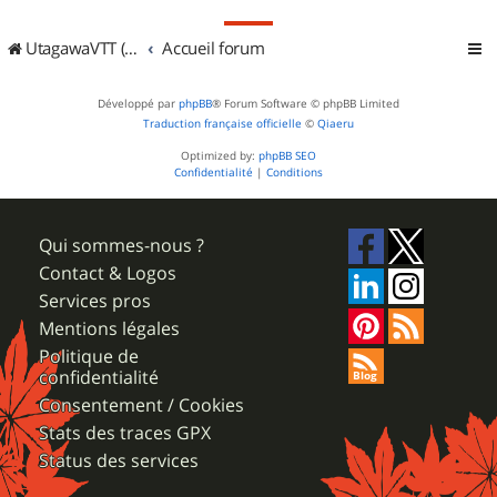
UtagawaVTT (Randos VTT et VTTAE avec traces GPS)
Accueil forum
Développé par
phpBB
® Forum Software © phpBB Limited
Traduction française officielle
©
Qiaeru
Optimized by:
phpBB SEO
Confidentialité
|
Conditions
Qui sommes-nous ?
Contact & Logos
Services pros
Mentions légales
Politique de
confidentialité
Consentement / Cookies
Stats des traces GPX
Status des services