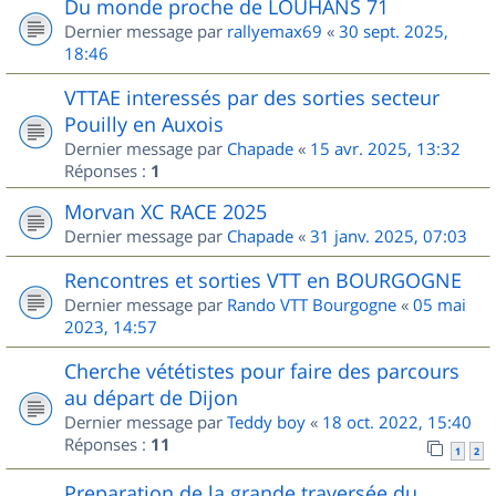
Du monde proche de LOUHANS 71
Dernier message par
rallyemax69
«
30 sept. 2025,
18:46
VTTAE interessés par des sorties secteur
Pouilly en Auxois
Dernier message par
Chapade
«
15 avr. 2025, 13:32
Réponses :
1
Morvan XC RACE 2025
Dernier message par
Chapade
«
31 janv. 2025, 07:03
Rencontres et sorties VTT en BOURGOGNE
Dernier message par
Rando VTT Bourgogne
«
05 mai
2023, 14:57
Cherche vététistes pour faire des parcours
au départ de Dijon
Dernier message par
Teddy boy
«
18 oct. 2022, 15:40
Réponses :
11
1
2
Preparation de la grande traversée du