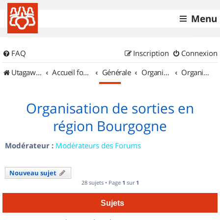
Menu
FAQ
Inscription
Connexion
UtagawaVTT (Randos VTT et VTTAE avec traces GPS)
Accueil forum
Générale
Organisation de sorties & Recherche de partenaires
Organisation de sorties en région Bourgogne
Organisation de sorties en
région Bourgogne
Modérateur :
Modérateurs des Forums
Nouveau sujet
28 sujets • Page
1
sur
1
Sujets