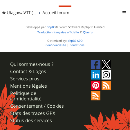
UtagawaVTT (Randos VTT et VTTAE avec traces GPS)
Accueil forum
Développé par
phpBB
® Forum Software © phpBB Limited
Traduction française officielle
©
Qiaeru
Optimized by:
phpBB SEO
Confidentialité
|
Conditions
Qui sommes-nous ?
Contact & Logos
Services pros
Mentions légales
Politique de
confidentialité
Consentement / Cookies
Stats des traces GPX
Status des services