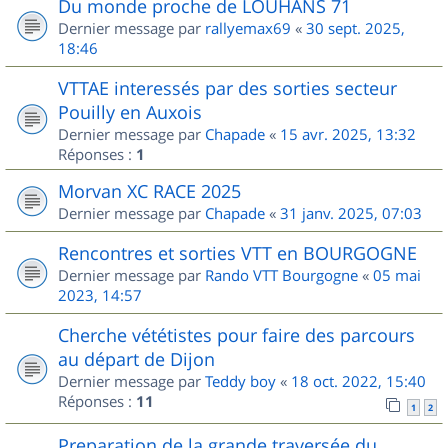
Du monde proche de LOUHANS 71
Dernier message par
rallyemax69
«
30 sept. 2025,
18:46
VTTAE interessés par des sorties secteur
Pouilly en Auxois
Dernier message par
Chapade
«
15 avr. 2025, 13:32
Réponses :
1
Morvan XC RACE 2025
Dernier message par
Chapade
«
31 janv. 2025, 07:03
Rencontres et sorties VTT en BOURGOGNE
Dernier message par
Rando VTT Bourgogne
«
05 mai
2023, 14:57
Cherche vététistes pour faire des parcours
au départ de Dijon
Dernier message par
Teddy boy
«
18 oct. 2022, 15:40
Réponses :
11
1
2
Preparation de la grande traversée du