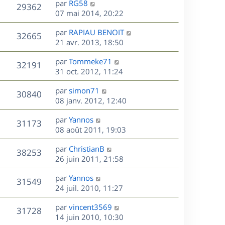
r
s
D
g
par
RG58
n
V
29362
m
s
e
e
e
07 mai 2014, 20:22
i
e
a
r
u
e
s
s
D
g
par
RAPIAU BENOIT
n
r
V
32665
s
e
e
e
21 avr. 2013, 18:50
i
m
a
r
u
e
e
s
D
g
par
Tommeke71
n
r
V
s
32191
e
e
e
31 oct. 2012, 11:24
i
m
s
r
u
e
e
a
s
D
par
simon71
n
r
V
s
30840
g
e
e
08 janv. 2012, 12:40
i
m
s
e
r
u
e
e
a
s
D
par
Yannos
n
r
V
s
31173
g
e
e
08 août 2011, 19:03
i
m
s
e
r
u
e
e
a
s
D
par
ChristianB
n
r
V
s
38253
g
e
e
26 juin 2011, 21:58
i
m
s
e
r
u
e
e
a
s
D
par
Yannos
n
r
V
s
31549
g
e
e
24 juil. 2010, 11:27
i
m
s
e
r
u
e
e
a
s
D
par
vincent3569
n
r
V
s
31728
g
e
e
14 juin 2010, 10:30
i
m
s
e