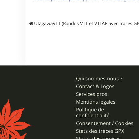
UtagawaVTT (Randos VTT et VTTAE avec traces GP
Qui sommes-nous ?
Contact & Logos
Services pros
Mentions légales
Politique de
confidentialité
Consentement / Cookies
Stats des traces GPX
Status des services