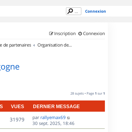
Connexion
Inscription
Connexion
e de partenaires
Organisation de sorties en région Bourgogne
gogne
28 sujets • Page
1
sur
1
S
VUES
DERNIER MESSAGE
D
par
rallyemax69
V
31979
e
30 sept. 2025, 18:46
r
u