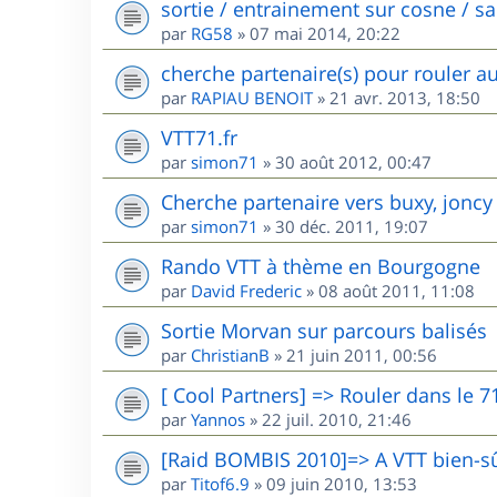
sortie / entrainement sur cosne / s
par
RG58
»
07 mai 2014, 20:22
cherche partenaire(s) pour rouler a
par
RAPIAU BENOIT
»
21 avr. 2013, 18:50
VTT71.fr
par
simon71
»
30 août 2012, 00:47
Cherche partenaire vers buxy, joncy
par
simon71
»
30 déc. 2011, 19:07
Rando VTT à thème en Bourgogne
par
David Frederic
»
08 août 2011, 11:08
Sortie Morvan sur parcours balisés
par
ChristianB
»
21 juin 2011, 00:56
[ Cool Partners] => Rouler dans le 7
par
Yannos
»
22 juil. 2010, 21:46
[Raid BOMBIS 2010]=> A VTT bien-sû
par
Titof6.9
»
09 juin 2010, 13:53