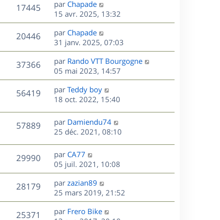
D
par
Chapade
n
V
17445
e
e
15 avr. 2025, 13:32
i
r
u
e
s
D
par
Chapade
n
r
V
20446
e
e
31 janv. 2025, 07:03
i
m
r
u
e
e
s
D
par
Rando VTT Bourgogne
n
r
V
s
37366
e
e
05 mai 2023, 14:57
i
m
s
r
u
e
e
a
s
D
par
Teddy boy
n
r
V
s
56419
g
e
e
18 oct. 2022, 15:40
i
m
s
e
r
u
e
e
a
s
n
r
s
D
g
par
Damiendu74
V
57889
e
i
m
s
e
e
25 déc. 2021, 08:10
e
e
a
r
u
s
r
s
g
n
D
par
CA77
V
29990
m
s
e
e
i
e
05 juil. 2021, 10:08
e
a
e
r
u
s
s
g
r
D
par
zazian89
n
V
28179
s
e
m
e
e
25 mars 2019, 21:52
i
a
e
r
u
e
g
s
s
D
par
Frero Bike
n
r
V
25371
e
s