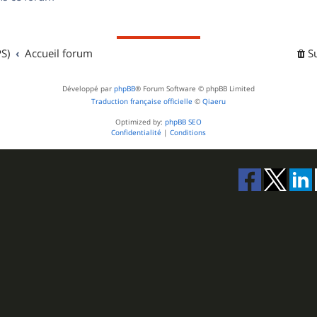
s
S)
Accueil forum
S
Développé par
phpBB
® Forum Software © phpBB Limited
Traduction française officielle
©
Qiaeru
Optimized by:
phpBB SEO
Confidentialité
|
Conditions