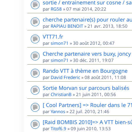
sortie / entrainement sur cosne / s
par
RG58
»
07 mai 2014, 20:22
cherche partenaire(s) pour rouler a
par
RAPIAU BENOIT
»
21 avr. 2013, 18:50
VTT71.fr
par
simon71
»
30 août 2012, 00:47
Cherche partenaire vers buxy, joncy
par
simon71
»
30 déc. 2011, 19:07
Rando VTT à thème en Bourgogne
par
David Frederic
»
08 août 2011, 11:08
Sortie Morvan sur parcours balisés
par
ChristianB
»
21 juin 2011, 00:56
[ Cool Partners] => Rouler dans le 7
par
Yannos
»
22 juil. 2010, 21:46
[Raid BOMBIS 2010]=> A VTT bien-sû
par
Titof6.9
»
09 juin 2010, 13:53