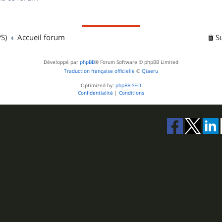
s
S)
Accueil forum
S
Développé par
phpBB
® Forum Software © phpBB Limited
Traduction française officielle
©
Qiaeru
Optimized by:
phpBB SEO
Confidentialité
|
Conditions