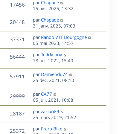
D
par
Chapade
n
V
17456
e
e
15 avr. 2025, 13:32
i
r
u
e
s
D
par
Chapade
n
r
V
20448
e
e
31 janv. 2025, 07:03
i
m
r
u
e
e
s
D
par
Rando VTT Bourgogne
n
r
V
s
37371
e
e
05 mai 2023, 14:57
i
m
s
r
u
e
e
a
s
D
par
Teddy boy
n
r
V
s
56444
g
e
e
18 oct. 2022, 15:40
i
m
s
e
r
u
e
e
a
s
n
r
s
D
g
par
Damiendu74
V
57911
e
i
m
s
e
e
25 déc. 2021, 08:10
e
e
a
r
u
s
r
s
g
n
D
par
CA77
V
29999
m
s
e
e
i
e
05 juil. 2021, 10:08
e
a
e
r
u
s
s
g
r
D
par
zazian89
n
V
28187
s
e
m
e
e
25 mars 2019, 21:52
i
a
e
r
u
e
g
s
s
D
par
Frero Bike
n
r
V
25372
e
s