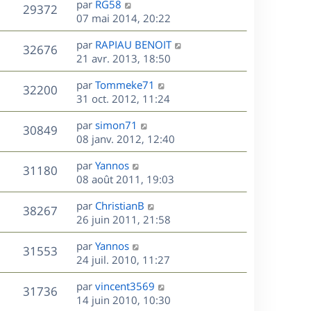
r
s
D
g
par
RG58
n
V
29372
m
s
e
e
e
07 mai 2014, 20:22
i
e
a
r
u
e
s
s
D
g
par
RAPIAU BENOIT
n
r
V
32676
s
e
e
e
21 avr. 2013, 18:50
i
m
a
r
u
e
e
s
D
g
par
Tommeke71
n
r
V
s
32200
e
e
e
31 oct. 2012, 11:24
i
m
s
r
u
e
e
a
s
D
par
simon71
n
r
V
s
30849
g
e
e
08 janv. 2012, 12:40
i
m
s
e
r
u
e
e
a
s
D
par
Yannos
n
r
V
s
31180
g
e
e
08 août 2011, 19:03
i
m
s
e
r
u
e
e
a
s
D
par
ChristianB
n
r
V
s
38267
g
e
e
26 juin 2011, 21:58
i
m
s
e
r
u
e
e
a
s
D
par
Yannos
n
r
V
s
31553
g
e
e
24 juil. 2010, 11:27
i
m
s
e
r
u
e
e
a
s
D
par
vincent3569
n
r
V
s
31736
g
e
e
14 juin 2010, 10:30
i
m
s
e