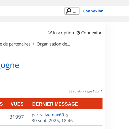
Connexion
Inscription
Connexion
e de partenaires
Organisation de sorties en région Bourgogne
gogne
28 sujets • Page
1
sur
1
S
VUES
DERNIER MESSAGE
D
par
rallyemax69
V
31997
e
30 sept. 2025, 18:46
r
u