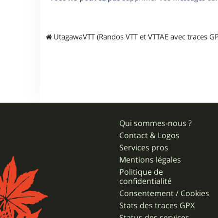
UtagawaVTT (Randos VTT et VTTAE avec traces GP
Qui sommes-nous ?
Contact & Logos
Services pros
Mentions légales
Politique de
confidentialité
Consentement / Cookies
Stats des traces GPX
Status des services