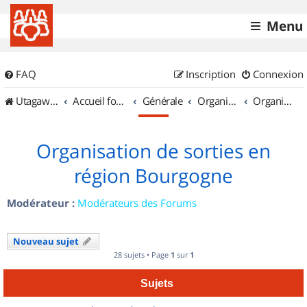
Menu
FAQ
Inscription
Connexion
UtagawaVTT (Randos VTT et VTTAE avec traces GPS)
Accueil forum
Générale
Organisation de sorties & Recherche de partenaires
Organisation de sorties en région Bourgogne
Organisation de sorties en
région Bourgogne
Modérateur :
Modérateurs des Forums
Nouveau sujet
28 sujets • Page
1
sur
1
Sujets