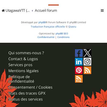
UtagawaVTT (Randos VTT et VTTAE avec traces GPS)
Accueil forum
Développé par
phpBB
® Forum Software © phpBB Limited
Traduction française officielle
©
Qiaeru
Optimized by:
phpBB SEO
Confidentialité
|
Conditions
Qui sommes-nous ?
Contact & Logos
Services pros
Mentions légales
Politique de
confidentialité
Consentement / Cookies
Stats des traces GPX
Status des services