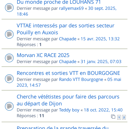
Du monde proche de LOUHANS 71
Dernier message par
rallyemax69
«
30 sept. 2025,
18:46
VTTAE interessés par des sorties secteur
Pouilly en Auxois
Dernier message par
Chapade
«
15 avr. 2025, 13:32
Réponses :
1
Morvan XC RACE 2025
Dernier message par
Chapade
«
31 janv. 2025, 07:03
Rencontres et sorties VTT en BOURGOGNE
Dernier message par
Rando VTT Bourgogne
«
05 mai
2023, 14:57
Cherche vététistes pour faire des parcours
au départ de Dijon
Dernier message par
Teddy boy
«
18 oct. 2022, 15:40
Réponses :
11
1
2
Preparation de la grande traversée du