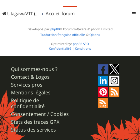
UtagawaVTT (Randos VTT et VTTAE avec traces GPS)
Accueil forum
Développé par
phpBB
® Forum Software © phpBB Limited
Traduction française officielle
©
Qiaeru
Optimized by:
phpBB SEO
Confidentialité
|
Conditions
Qui sommes-nous ?
Contact & Logos
Services pros
Mentions légales
Politique de
confidentialité
Consentement / Cookies
Stats des traces GPX
Status des services