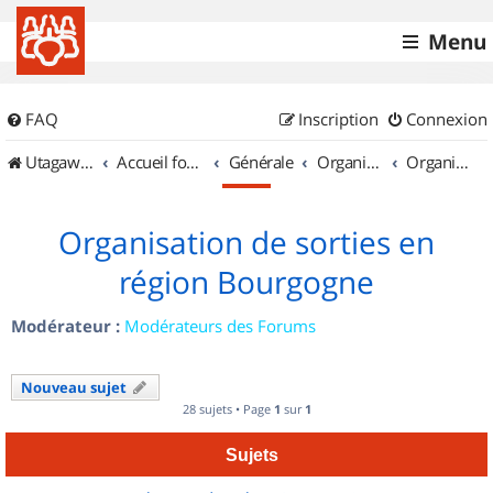
Menu
FAQ
Inscription
Connexion
UtagawaVTT (Randos VTT et VTTAE avec traces GPS)
Accueil forum
Générale
Organisation de sorties & Recherche de partenaires
Organisation de sorties en région Bourgogne
Organisation de sorties en
région Bourgogne
Modérateur :
Modérateurs des Forums
Nouveau sujet
28 sujets • Page
1
sur
1
Sujets