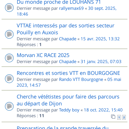
Du monde proche de LOUHANS 71
Dernier message par
rallyemax69
«
30 sept. 2025,
18:46
VTTAE interessés par des sorties secteur
Pouilly en Auxois
Dernier message par
Chapade
«
15 avr. 2025, 13:32
Réponses :
1
Morvan XC RACE 2025
Dernier message par
Chapade
«
31 janv. 2025, 07:03
Rencontres et sorties VTT en BOURGOGNE
Dernier message par
Rando VTT Bourgogne
«
05 mai
2023, 14:57
Cherche vététistes pour faire des parcours
au départ de Dijon
Dernier message par
Teddy boy
«
18 oct. 2022, 15:40
Réponses :
11
1
2
Preparation de la grande traversée du