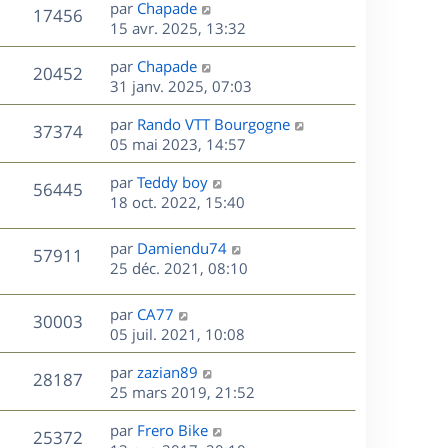
D
par
Chapade
n
V
17456
e
e
15 avr. 2025, 13:32
i
r
u
e
s
D
par
Chapade
n
r
V
20452
e
e
31 janv. 2025, 07:03
i
m
r
u
e
e
s
D
par
Rando VTT Bourgogne
n
r
V
s
37374
e
e
05 mai 2023, 14:57
i
m
s
r
u
e
e
a
s
D
par
Teddy boy
n
r
V
s
56445
g
e
e
18 oct. 2022, 15:40
i
m
s
e
r
u
e
e
a
s
n
r
s
D
g
par
Damiendu74
V
57911
e
i
m
s
e
e
25 déc. 2021, 08:10
e
e
a
r
u
s
r
s
g
n
D
par
CA77
V
30003
m
s
e
e
i
e
05 juil. 2021, 10:08
e
a
e
r
u
s
s
g
r
D
par
zazian89
n
V
28187
s
e
m
e
e
25 mars 2019, 21:52
i
a
e
r
u
e
g
s
s
D
par
Frero Bike
n
r
V
25372
e
s