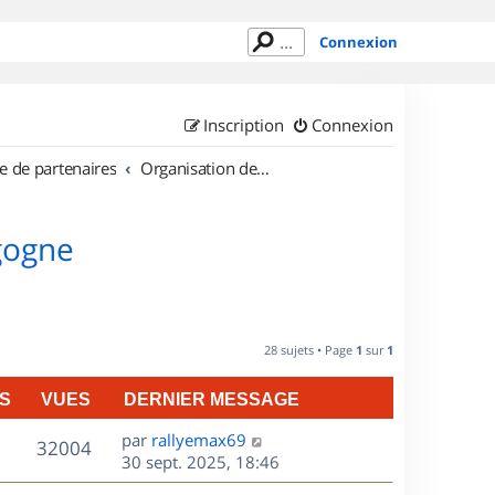
Connexion
Inscription
Connexion
e de partenaires
Organisation de sorties en région Bourgogne
gogne
28 sujets • Page
1
sur
1
S
VUES
DERNIER MESSAGE
D
par
rallyemax69
V
32004
e
30 sept. 2025, 18:46
r
u