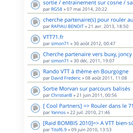
sortie / entrainement sur cosne / s
par
RG58
»
07 mai 2014, 20:22
cherche partenaire(s) pour rouler a
par
RAPIAU BENOIT
»
21 avr. 2013, 18:50
VTT71.fr
par
simon71
»
30 août 2012, 00:47
Cherche partenaire vers buxy, joncy
par
simon71
»
30 déc. 2011, 19:07
Rando VTT à thème en Bourgogne
par
David Frederic
»
08 août 2011, 11:08
Sortie Morvan sur parcours balisés
par
ChristianB
»
21 juin 2011, 00:56
[ Cool Partners] => Rouler dans le 7
par
Yannos
»
22 juil. 2010, 21:46
[Raid BOMBIS 2010]=> A VTT bien-sû
par
Titof6.9
»
09 juin 2010, 13:53