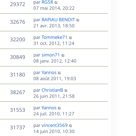
r
s
D
g
par
RG58
n
V
29372
m
s
e
e
e
07 mai 2014, 20:22
i
e
a
r
u
e
s
s
D
g
par
RAPIAU BENOIT
n
r
V
32676
s
e
e
e
21 avr. 2013, 18:50
i
m
a
r
u
e
e
s
D
g
par
Tommeke71
n
r
V
s
32200
e
e
e
31 oct. 2012, 11:24
i
m
s
r
u
e
e
a
s
D
par
simon71
n
r
V
s
30849
g
e
e
08 janv. 2012, 12:40
i
m
s
e
r
u
e
e
a
s
D
par
Yannos
n
r
V
s
31180
g
e
e
08 août 2011, 19:03
i
m
s
e
r
u
e
e
a
s
D
par
ChristianB
n
r
V
s
38267
g
e
e
26 juin 2011, 21:58
i
m
s
e
r
u
e
e
a
s
D
par
Yannos
n
r
V
s
31553
g
e
e
24 juil. 2010, 11:27
i
m
s
e
r
u
e
e
a
s
D
par
vincent3569
n
r
V
s
31737
g
e
e
14 juin 2010, 10:30
i
m
s
e