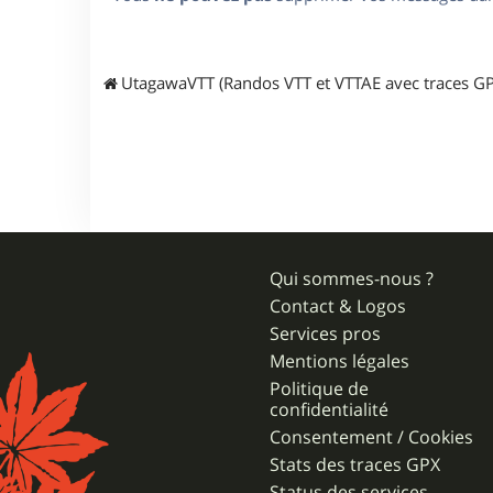
UtagawaVTT (Randos VTT et VTTAE avec traces GP
Qui sommes-nous ?
Contact & Logos
Services pros
Mentions légales
Politique de
confidentialité
Consentement / Cookies
Stats des traces GPX
Status des services