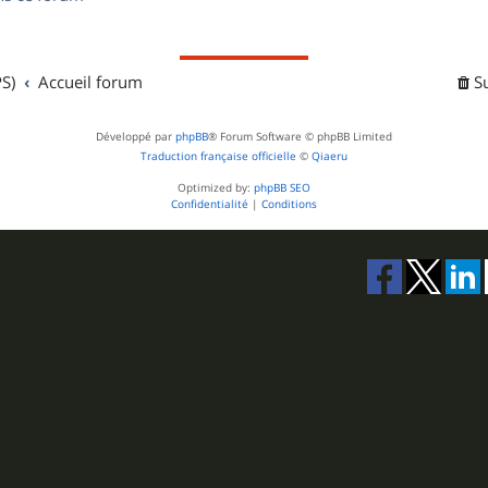
s
S)
Accueil forum
S
Développé par
phpBB
® Forum Software © phpBB Limited
Traduction française officielle
©
Qiaeru
Optimized by:
phpBB SEO
Confidentialité
|
Conditions