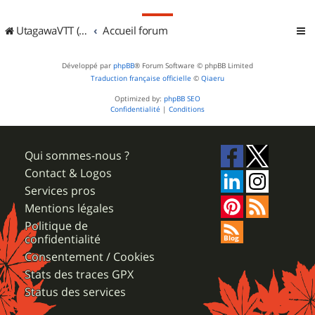
UtagawaVTT (Randos VTT et VTTAE avec traces GPS)
Accueil forum
Développé par
phpBB
® Forum Software © phpBB Limited
Traduction française officielle
©
Qiaeru
Optimized by:
phpBB SEO
Confidentialité
|
Conditions
Qui sommes-nous ?
Contact & Logos
Services pros
Mentions légales
Politique de
confidentialité
Consentement / Cookies
Stats des traces GPX
Status des services