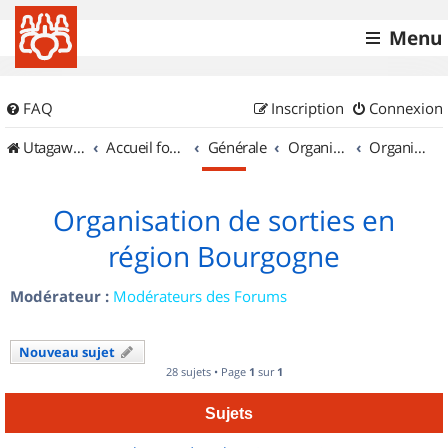
Menu
FAQ
Inscription
Connexion
UtagawaVTT (Randos VTT et VTTAE avec traces GPS)
Accueil forum
Générale
Organisation de sorties & Recherche de partenaires
Organisation de sorties en région Bourgogne
Organisation de sorties en
région Bourgogne
Modérateur :
Modérateurs des Forums
Nouveau sujet
28 sujets • Page
1
sur
1
Sujets