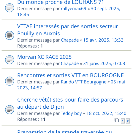
Du monde proche de LOUHANS 71
Dernier message par
rallyemax69
«
30 sept. 2025,
18:46
VTTAE interessés par des sorties secteur
Pouilly en Auxois
Dernier message par
Chapade
«
15 avr. 2025, 13:32
Réponses :
1
Morvan XC RACE 2025
Dernier message par
Chapade
«
31 janv. 2025, 07:03
Rencontres et sorties VTT en BOURGOGNE
Dernier message par
Rando VTT Bourgogne
«
05 mai
2023, 14:57
Cherche vététistes pour faire des parcours
au départ de Dijon
Dernier message par
Teddy boy
«
18 oct. 2022, 15:40
Réponses :
11
1
2
Preparation de la grande traversée du