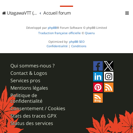
UtagawaVTT (Randos VTT et VTTAE avec traces GPS)
Accueil forum
Développé par
phpBB
® Forum Software © phpBB Limited
Traduction française officielle
©
Qiaeru
Optimized by:
phpBB SEO
Confidentialité
|
Conditions
Qui sommes-nous ?
Contact & Logos
Services pros
Mentions légales
Politique de
confidentialité
Consentement / Cookies
Stats des traces GPX
Status des services