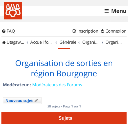
Menu
FAQ
Inscription
Connexion
UtagawaVTT (Randos VTT et VTTAE avec traces GPS)
Accueil forum
Générale
Organisation de sorties & Recherche de partenaires
Organisation de sorties en région Bourgogne
Organisation de sorties en
région Bourgogne
Modérateur :
Modérateurs des Forums
Nouveau sujet
28 sujets • Page
1
sur
1
Sujets