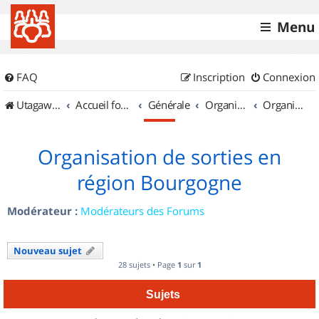
Menu
FAQ
Inscription
Connexion
UtagawaVTT (Randos VTT et VTTAE avec traces GPS)
Accueil forum
Générale
Organisation de sorties & Recherche de partenaires
Organisation de sorties en région Bourgogne
Organisation de sorties en
région Bourgogne
Modérateur :
Modérateurs des Forums
Nouveau sujet
28 sujets • Page
1
sur
1
Sujets