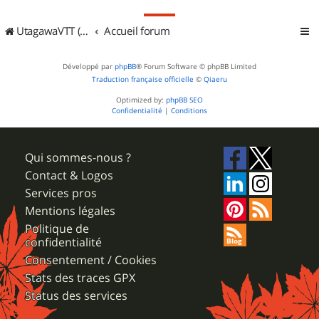
UtagawaVTT (Randos VTT et VTTAE avec traces GPS)
Accueil forum
Développé par
phpBB
® Forum Software © phpBB Limited
Traduction française officielle
©
Qiaeru
Optimized by:
phpBB SEO
Confidentialité
|
Conditions
Qui sommes-nous ?
Contact & Logos
Services pros
Mentions légales
Politique de
confidentialité
Consentement / Cookies
Stats des traces GPX
Status des services