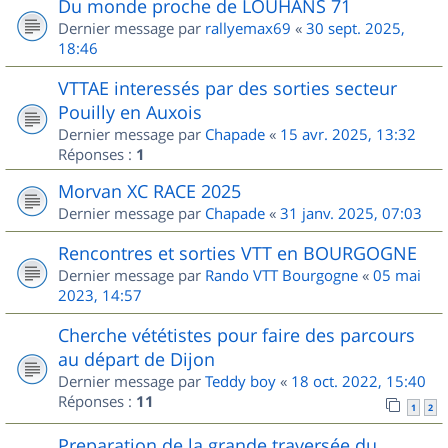
Du monde proche de LOUHANS 71
Dernier message par
rallyemax69
«
30 sept. 2025,
18:46
VTTAE interessés par des sorties secteur
Pouilly en Auxois
Dernier message par
Chapade
«
15 avr. 2025, 13:32
Réponses :
1
Morvan XC RACE 2025
Dernier message par
Chapade
«
31 janv. 2025, 07:03
Rencontres et sorties VTT en BOURGOGNE
Dernier message par
Rando VTT Bourgogne
«
05 mai
2023, 14:57
Cherche vététistes pour faire des parcours
au départ de Dijon
Dernier message par
Teddy boy
«
18 oct. 2022, 15:40
Réponses :
11
1
2
Preparation de la grande traversée du