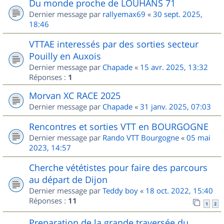
Du monde proche de LOUHANS 71
Dernier message par
rallyemax69
«
30 sept. 2025,
18:46
VTTAE interessés par des sorties secteur
Pouilly en Auxois
Dernier message par
Chapade
«
15 avr. 2025, 13:32
Réponses :
1
Morvan XC RACE 2025
Dernier message par
Chapade
«
31 janv. 2025, 07:03
Rencontres et sorties VTT en BOURGOGNE
Dernier message par
Rando VTT Bourgogne
«
05 mai
2023, 14:57
Cherche vététistes pour faire des parcours
au départ de Dijon
Dernier message par
Teddy boy
«
18 oct. 2022, 15:40
Réponses :
11
1
2
Preparation de la grande traversée du