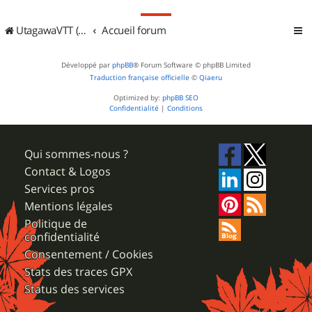
UtagawaVTT (Randos VTT et VTTAE avec traces GPS)
Accueil forum
Développé par
phpBB
® Forum Software © phpBB Limited
Traduction française officielle
©
Qiaeru
Optimized by:
phpBB SEO
Confidentialité
|
Conditions
Qui sommes-nous ?
Contact & Logos
Services pros
Mentions légales
Politique de
confidentialité
Consentement / Cookies
Stats des traces GPX
Status des services