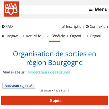
Menu
FAQ
Inscription
Connexion
UtagawaVTT (Randos VTT et VTTAE avec traces GPS)
Accueil forum
Générale
Organisation de sorties & Recherche de partenaires
Organisation de sorties en région Bourgogne
Organisation de sorties en
région Bourgogne
Modérateur :
Modérateurs des Forums
Nouveau sujet
28 sujets • Page
1
sur
1
Sujets