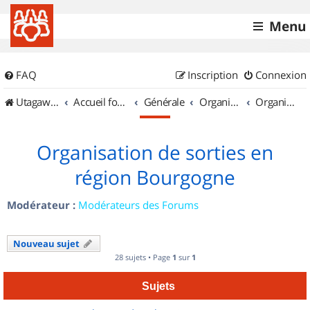
Menu
FAQ
Inscription
Connexion
UtagawaVTT (Randos VTT et VTTAE avec traces GPS)
Accueil forum
Générale
Organisation de sorties & Recherche de partenaires
Organisation de sorties en région Bourgogne
Organisation de sorties en
région Bourgogne
Modérateur :
Modérateurs des Forums
Nouveau sujet
28 sujets • Page
1
sur
1
Sujets