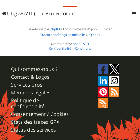
UtagawaVTT (Randos VTT et VTTAE avec traces GPS)
Accueil forum
Développé par
phpBB
® Forum Software © phpBB Limited
Traduction française officielle
©
Qiaeru
Optimized by:
phpBB SEO
Confidentialité
|
Conditions
Qui sommes-nous ?
Contact & Logos
Services pros
Mentions légales
Politique de
confidentialité
Consentement / Cookies
Stats des traces GPX
Status des services