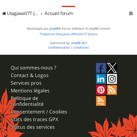
UtagawaVTT (Randos VTT et VTTAE avec traces GPS)
Accueil forum
Développé par
phpBB
® Forum Software © phpBB Limited
Traduction française officielle
©
Qiaeru
Optimized by:
phpBB SEO
Confidentialité
|
Conditions
Qui sommes-nous ?
Contact & Logos
Services pros
Mentions légales
Politique de
confidentialité
Consentement / Cookies
Stats des traces GPX
Status des services