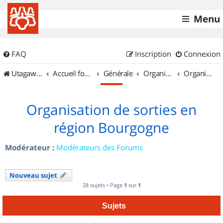
Menu
FAQ
Inscription
Connexion
UtagawaVTT (Randos VTT et VTTAE avec traces GPS)
Accueil forum
Générale
Organisation de sorties & Recherche de partenaires
Organisation de sorties en région Bourgogne
Organisation de sorties en
région Bourgogne
Modérateur :
Modérateurs des Forums
Nouveau sujet
28 sujets • Page
1
sur
1
Sujets