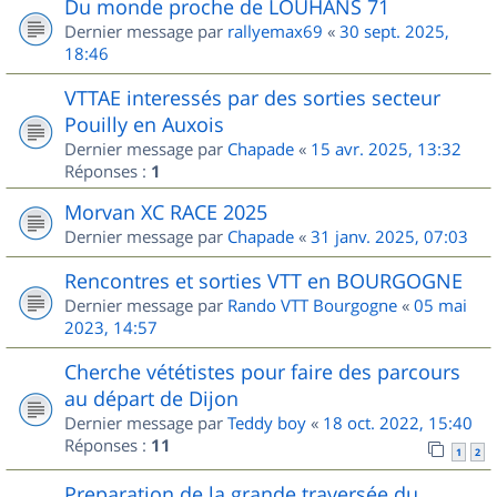
Du monde proche de LOUHANS 71
Dernier message par
rallyemax69
«
30 sept. 2025,
18:46
VTTAE interessés par des sorties secteur
Pouilly en Auxois
Dernier message par
Chapade
«
15 avr. 2025, 13:32
Réponses :
1
Morvan XC RACE 2025
Dernier message par
Chapade
«
31 janv. 2025, 07:03
Rencontres et sorties VTT en BOURGOGNE
Dernier message par
Rando VTT Bourgogne
«
05 mai
2023, 14:57
Cherche vététistes pour faire des parcours
au départ de Dijon
Dernier message par
Teddy boy
«
18 oct. 2022, 15:40
Réponses :
11
1
2
Preparation de la grande traversée du