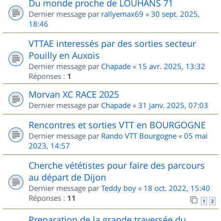
Du monde proche de LOUHANS 71
Dernier message par
rallyemax69
«
30 sept. 2025,
18:46
VTTAE interessés par des sorties secteur
Pouilly en Auxois
Dernier message par
Chapade
«
15 avr. 2025, 13:32
Réponses :
1
Morvan XC RACE 2025
Dernier message par
Chapade
«
31 janv. 2025, 07:03
Rencontres et sorties VTT en BOURGOGNE
Dernier message par
Rando VTT Bourgogne
«
05 mai
2023, 14:57
Cherche vététistes pour faire des parcours
au départ de Dijon
Dernier message par
Teddy boy
«
18 oct. 2022, 15:40
Réponses :
11
1
2
Preparation de la grande traversée du