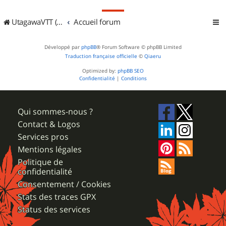
UtagawaVTT (Randos VTT et VTTAE avec traces GPS)
Accueil forum
Développé par
phpBB
® Forum Software © phpBB Limited
Traduction française officielle
©
Qiaeru
Optimized by:
phpBB SEO
Confidentialité
|
Conditions
Qui sommes-nous ?
Contact & Logos
Services pros
Mentions légales
Politique de
confidentialité
Consentement / Cookies
Stats des traces GPX
Status des services