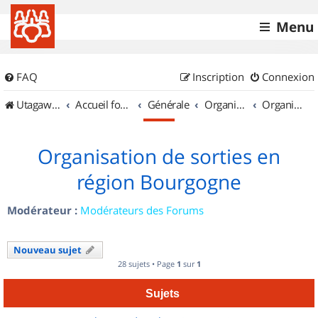
Menu
FAQ
Inscription
Connexion
UtagawaVTT (Randos VTT et VTTAE avec traces GPS)
Accueil forum
Générale
Organisation de sorties & Recherche de partenaires
Organisation de sorties en région Bourgogne
Organisation de sorties en
région Bourgogne
Modérateur :
Modérateurs des Forums
Nouveau sujet
28 sujets • Page
1
sur
1
Sujets