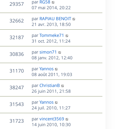
r
s
D
g
par
RG58
n
V
29357
m
s
e
e
e
07 mai 2014, 20:22
i
e
a
r
u
e
s
s
D
g
par
RAPIAU BENOIT
n
r
V
32662
s
e
e
e
21 avr. 2013, 18:50
i
m
a
r
u
e
e
s
D
g
par
Tommeke71
n
r
V
s
32187
e
e
e
31 oct. 2012, 11:24
i
m
s
r
u
e
e
a
s
D
par
simon71
n
r
V
s
30836
g
e
e
08 janv. 2012, 12:40
i
m
s
e
r
u
e
e
a
s
D
par
Yannos
n
r
V
s
31170
g
e
e
08 août 2011, 19:03
i
m
s
e
r
u
e
e
a
s
D
par
ChristianB
n
r
V
s
38247
g
e
e
26 juin 2011, 21:58
i
m
s
e
r
u
e
e
a
s
D
par
Yannos
n
r
V
s
31543
g
e
e
24 juil. 2010, 11:27
i
m
s
e
r
u
e
e
a
s
D
par
vincent3569
n
r
V
s
31723
g
e
e
14 juin 2010, 10:30
i
m
s
e