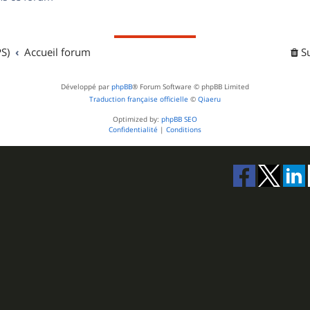
s
S)
Accueil forum
S
Développé par
phpBB
® Forum Software © phpBB Limited
Traduction française officielle
©
Qiaeru
Optimized by:
phpBB SEO
Confidentialité
|
Conditions