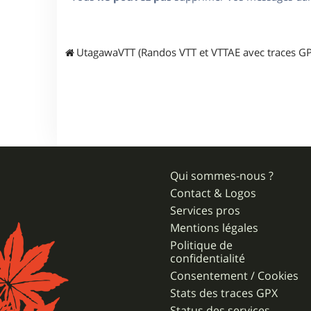
UtagawaVTT (Randos VTT et VTTAE avec traces GP
Qui sommes-nous ?
Contact & Logos
Services pros
Mentions légales
Politique de
confidentialité
Consentement / Cookies
Stats des traces GPX
Status des services