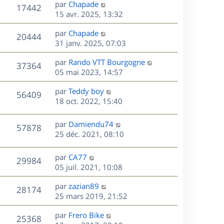
D
par
Chapade
n
V
17442
e
e
15 avr. 2025, 13:32
i
r
u
e
s
D
par
Chapade
n
r
V
20444
e
e
31 janv. 2025, 07:03
i
m
r
u
e
e
s
D
par
Rando VTT Bourgogne
n
r
V
s
37364
e
e
05 mai 2023, 14:57
i
m
s
r
u
e
e
a
s
D
par
Teddy boy
n
r
V
s
56409
g
e
e
18 oct. 2022, 15:40
i
m
s
e
r
u
e
e
a
s
n
r
s
D
g
par
Damiendu74
V
57878
e
i
m
s
e
e
25 déc. 2021, 08:10
e
e
a
r
u
s
r
s
g
n
D
par
CA77
V
29984
m
s
e
e
i
e
05 juil. 2021, 10:08
e
a
e
r
u
s
s
g
r
D
par
zazian89
n
V
28174
s
e
m
e
e
25 mars 2019, 21:52
i
a
e
r
u
e
g
s
s
D
par
Frero Bike
n
r
V
25368
e
s