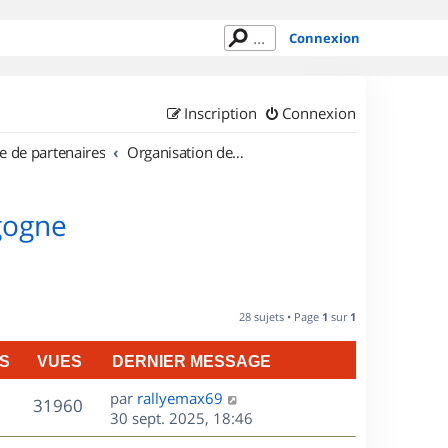
Connexion
Inscription
Connexion
e de partenaires
Organisation de sorties en région Bourgogne
gogne
28 sujets • Page
1
sur
1
S
VUES
DERNIER MESSAGE
D
par
rallyemax69
V
31960
e
30 sept. 2025, 18:46
r
u