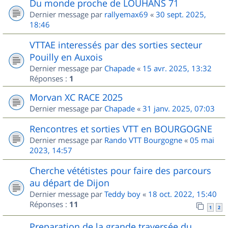
Du monde proche de LOUHANS 71
Dernier message par
rallyemax69
«
30 sept. 2025,
18:46
VTTAE interessés par des sorties secteur
Pouilly en Auxois
Dernier message par
Chapade
«
15 avr. 2025, 13:32
Réponses :
1
Morvan XC RACE 2025
Dernier message par
Chapade
«
31 janv. 2025, 07:03
Rencontres et sorties VTT en BOURGOGNE
Dernier message par
Rando VTT Bourgogne
«
05 mai
2023, 14:57
Cherche vététistes pour faire des parcours
au départ de Dijon
Dernier message par
Teddy boy
«
18 oct. 2022, 15:40
Réponses :
11
1
2
Preparation de la grande traversée du