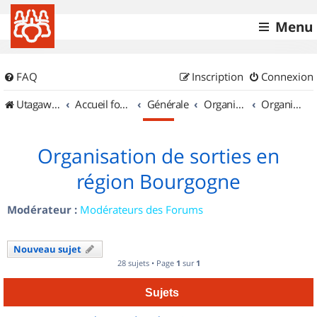
Menu
FAQ
Inscription
Connexion
UtagawaVTT (Randos VTT et VTTAE avec traces GPS)
Accueil forum
Générale
Organisation de sorties & Recherche de partenaires
Organisation de sorties en région Bourgogne
Organisation de sorties en
région Bourgogne
Modérateur :
Modérateurs des Forums
Nouveau sujet
28 sujets • Page
1
sur
1
Sujets