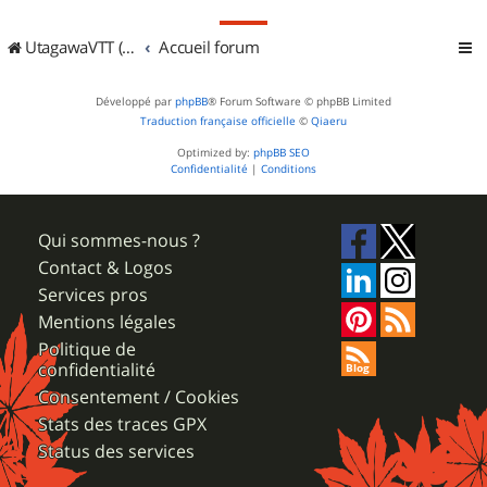
UtagawaVTT (Randos VTT et VTTAE avec traces GPS)
Accueil forum
Développé par
phpBB
® Forum Software © phpBB Limited
Traduction française officielle
©
Qiaeru
Optimized by:
phpBB SEO
Confidentialité
|
Conditions
Qui sommes-nous ?
Contact & Logos
Services pros
Mentions légales
Politique de
confidentialité
Consentement / Cookies
Stats des traces GPX
Status des services