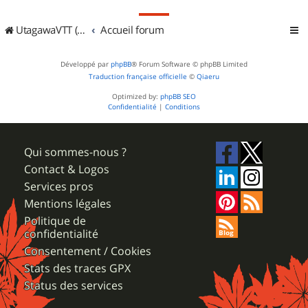
UtagawaVTT (Randos VTT et VTTAE avec traces GPS)
Accueil forum
Développé par
phpBB
® Forum Software © phpBB Limited
Traduction française officielle
©
Qiaeru
Optimized by:
phpBB SEO
Confidentialité
|
Conditions
Qui sommes-nous ?
Contact & Logos
Services pros
Mentions légales
Politique de
confidentialité
Consentement / Cookies
Stats des traces GPX
Status des services