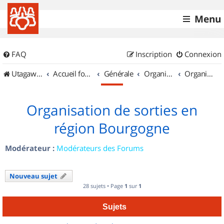
Menu
FAQ
Inscription
Connexion
UtagawaVTT (Randos VTT et VTTAE avec traces GPS)
Accueil forum
Générale
Organisation de sorties & Recherche de partenaires
Organisation de sorties en région Bourgogne
Organisation de sorties en
région Bourgogne
Modérateur :
Modérateurs des Forums
Nouveau sujet
28 sujets • Page
1
sur
1
Sujets