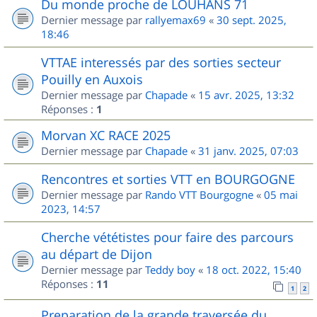
Du monde proche de LOUHANS 71
Dernier message par
rallyemax69
«
30 sept. 2025,
18:46
VTTAE interessés par des sorties secteur
Pouilly en Auxois
Dernier message par
Chapade
«
15 avr. 2025, 13:32
Réponses :
1
Morvan XC RACE 2025
Dernier message par
Chapade
«
31 janv. 2025, 07:03
Rencontres et sorties VTT en BOURGOGNE
Dernier message par
Rando VTT Bourgogne
«
05 mai
2023, 14:57
Cherche vététistes pour faire des parcours
au départ de Dijon
Dernier message par
Teddy boy
«
18 oct. 2022, 15:40
Réponses :
11
1
2
Preparation de la grande traversée du