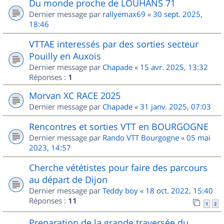
Du monde proche de LOUHANS 71
Dernier message par
rallyemax69
«
30 sept. 2025,
18:46
VTTAE interessés par des sorties secteur
Pouilly en Auxois
Dernier message par
Chapade
«
15 avr. 2025, 13:32
Réponses :
1
Morvan XC RACE 2025
Dernier message par
Chapade
«
31 janv. 2025, 07:03
Rencontres et sorties VTT en BOURGOGNE
Dernier message par
Rando VTT Bourgogne
«
05 mai
2023, 14:57
Cherche vététistes pour faire des parcours
au départ de Dijon
Dernier message par
Teddy boy
«
18 oct. 2022, 15:40
Réponses :
11
1
2
Preparation de la grande traversée du