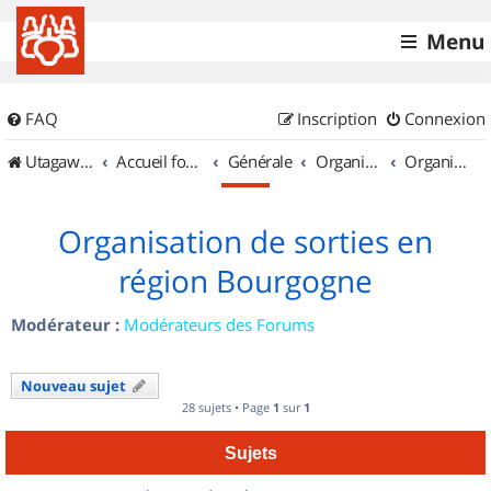
Menu
FAQ
Inscription
Connexion
UtagawaVTT (Randos VTT et VTTAE avec traces GPS)
Accueil forum
Générale
Organisation de sorties & Recherche de partenaires
Organisation de sorties en région Bourgogne
Organisation de sorties en
région Bourgogne
Modérateur :
Modérateurs des Forums
Nouveau sujet
28 sujets • Page
1
sur
1
Sujets