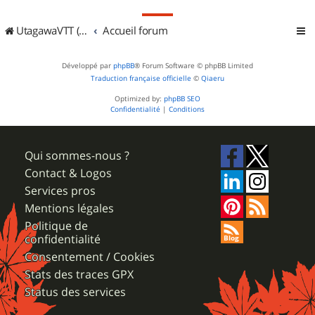
UtagawaVTT (Randos VTT et VTTAE avec traces GPS)
Accueil forum
Développé par
phpBB
® Forum Software © phpBB Limited
Traduction française officielle
©
Qiaeru
Optimized by:
phpBB SEO
Confidentialité
|
Conditions
Qui sommes-nous ?
Contact & Logos
Services pros
Mentions légales
Politique de
confidentialité
Consentement / Cookies
Stats des traces GPX
Status des services