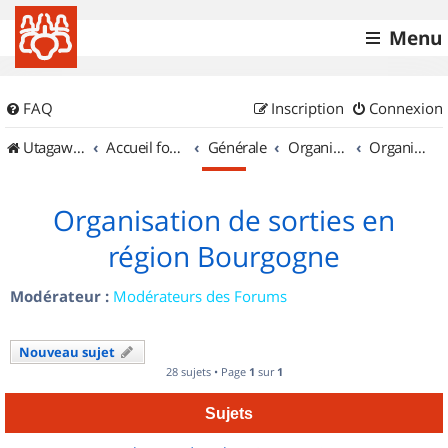
Menu
FAQ
Inscription
Connexion
UtagawaVTT (Randos VTT et VTTAE avec traces GPS)
Accueil forum
Générale
Organisation de sorties & Recherche de partenaires
Organisation de sorties en région Bourgogne
Organisation de sorties en
région Bourgogne
Modérateur :
Modérateurs des Forums
Nouveau sujet
28 sujets • Page
1
sur
1
Sujets