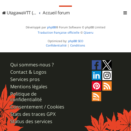
UtagawaVTT (Randos VTT et VTTAE avec traces GPS)
Accueil forum
Développé par
phpBB
® Forum Software © phpBB Limited
Traduction française officielle
©
Qiaeru
Optimized by:
phpBB SEO
Confidentialité
|
Conditions
Qui sommes-nous ?
Contact & Logos
Services pros
Mentions légales
Politique de
confidentialité
Consentement / Cookies
Stats des traces GPX
Status des services