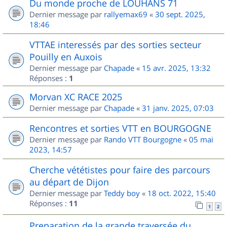
Du monde proche de LOUHANS 71
Dernier message par
rallyemax69
«
30 sept. 2025,
18:46
VTTAE interessés par des sorties secteur
Pouilly en Auxois
Dernier message par
Chapade
«
15 avr. 2025, 13:32
Réponses :
1
Morvan XC RACE 2025
Dernier message par
Chapade
«
31 janv. 2025, 07:03
Rencontres et sorties VTT en BOURGOGNE
Dernier message par
Rando VTT Bourgogne
«
05 mai
2023, 14:57
Cherche vététistes pour faire des parcours
au départ de Dijon
Dernier message par
Teddy boy
«
18 oct. 2022, 15:40
Réponses :
11
1
2
Preparation de la grande traversée du