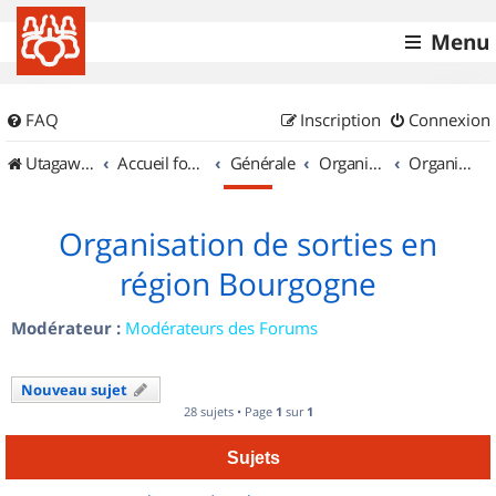
Menu
FAQ
Inscription
Connexion
UtagawaVTT (Randos VTT et VTTAE avec traces GPS)
Accueil forum
Générale
Organisation de sorties & Recherche de partenaires
Organisation de sorties en région Bourgogne
Organisation de sorties en
région Bourgogne
Modérateur :
Modérateurs des Forums
Nouveau sujet
28 sujets • Page
1
sur
1
Sujets