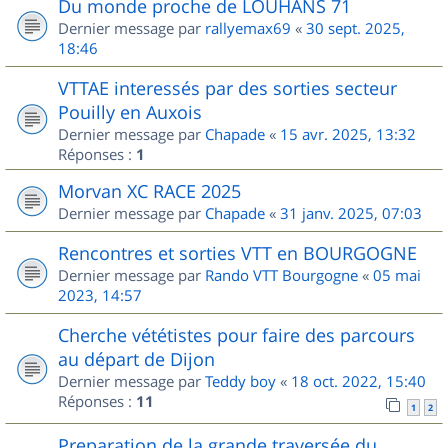
Du monde proche de LOUHANS 71
Dernier message par
rallyemax69
«
30 sept. 2025,
18:46
VTTAE interessés par des sorties secteur
Pouilly en Auxois
Dernier message par
Chapade
«
15 avr. 2025, 13:32
Réponses :
1
Morvan XC RACE 2025
Dernier message par
Chapade
«
31 janv. 2025, 07:03
Rencontres et sorties VTT en BOURGOGNE
Dernier message par
Rando VTT Bourgogne
«
05 mai
2023, 14:57
Cherche vététistes pour faire des parcours
au départ de Dijon
Dernier message par
Teddy boy
«
18 oct. 2022, 15:40
Réponses :
11
1
2
Preparation de la grande traversée du