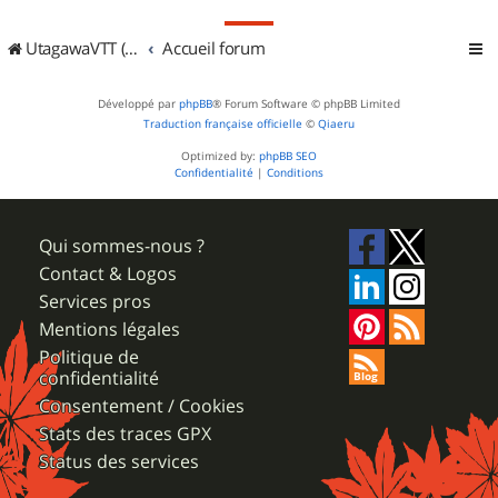
UtagawaVTT (Randos VTT et VTTAE avec traces GPS)
Accueil forum
Développé par
phpBB
® Forum Software © phpBB Limited
Traduction française officielle
©
Qiaeru
Optimized by:
phpBB SEO
Confidentialité
|
Conditions
Qui sommes-nous ?
Contact & Logos
Services pros
Mentions légales
Politique de
confidentialité
Consentement / Cookies
Stats des traces GPX
Status des services