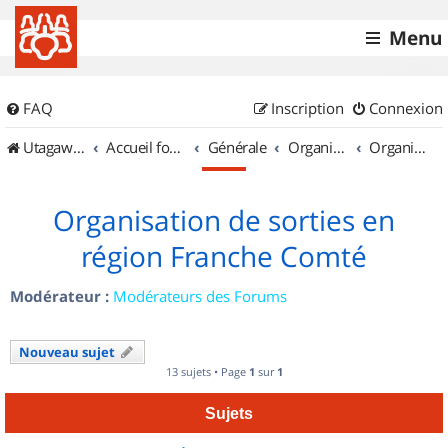
Menu
FAQ
Inscription
Connexion
UtagawaVTT (Randos VTT et VTTAE avec traces GPS)
Accueil forum
Générale
Organisation de sorties & Recherche de partenaires
Organisation de sorties en région Franche Comté
Organisation de sorties en
région Franche Comté
Modérateur :
Modérateurs des Forums
Nouveau sujet
13 sujets • Page
1
sur
1
Sujets