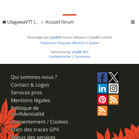
UtagawaVTT (Randos VTT et VTTAE avec traces GPS)
Accueil forum
Développé par
phpBB
® Forum Software © phpBB Limited
Traduction française officielle
©
Qiaeru
Optimized by:
phpBB SEO
Confidentialité
|
Conditions
Qui sommes-nous ?
Contact & Logos
Services pros
Mentions légales
Politique de
confidentialité
Consentement / Cookies
Stats des traces GPX
Status des services