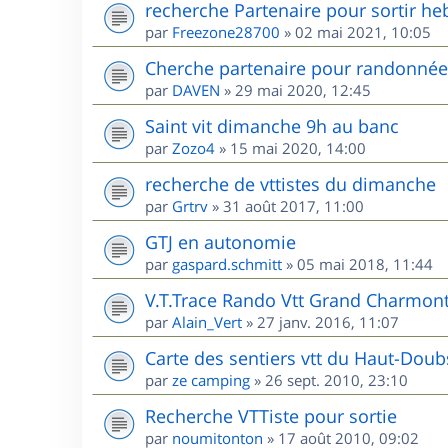
recherche Partenaire pour sortir he
par
Freezone28700
»
02 mai 2021, 10:05
Cherche partenaire pour randonnées
par
DAVEN
»
29 mai 2020, 12:45
Saint vit dimanche 9h au banc
par
Zozo4
»
15 mai 2020, 14:00
recherche de vttistes du dimanche
par
Grtrv
»
31 août 2017, 11:00
GTJ en autonomie
par
gaspard.schmitt
»
05 mai 2018, 11:44
V.T.Trace Rando Vtt Grand Charmont
par
Alain_Vert
»
27 janv. 2016, 11:07
Carte des sentiers vtt du Haut-Doub
par
ze camping
»
26 sept. 2010, 23:10
Recherche VTTiste pour sortie
par
noumitonton
»
17 août 2010, 09:02