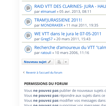
RAID VTT DES CLARINES- JURA - HA
par
elmanuel
»
05 avr. 2013, 08:11
TRAM'JURASSIENE 2011!
par
MONDRAKER
»
11 mai 2011, 19:35
WE VTT dans le jura le 07-05-2011
par
Greg57
»
20 mars 2011, 15:43
Recherche d'amoureux du VTT "cal
par
ratouli
»
10 mars 2006, 11:16
Nouveau sujet
Revenir à l’accueil du forum
PERMISSIONS DU FORUM
Vous
ne pouvez pas
publier de nouveaux sujets 
Vous
ne pouvez pas
répondre aux sujets dans ce
Vous
ne pouvez pas
modifier vos messages dans
Vous
ne pouvez pas
supprimer vos messages dan