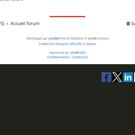
s
S)
Accueil forum
S
Développé par
phpBB
® Forum Software © phpBB Limited
Traduction française officielle
©
Qiaeru
Optimized by:
phpBB SEO
Confidentialité
|
Conditions