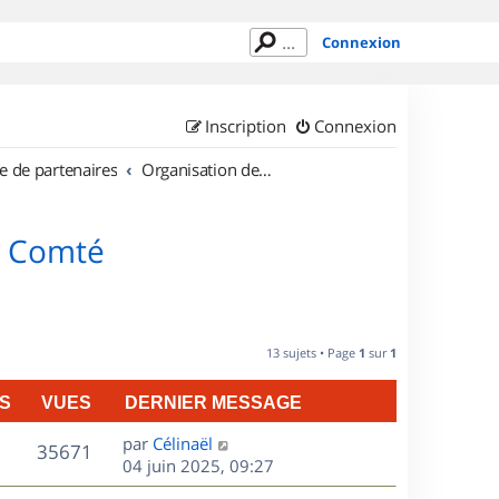
Connexion
Inscription
Connexion
e de partenaires
Organisation de sorties en région Franche Comté
e Comté
13 sujets • Page
1
sur
1
S
VUES
DERNIER MESSAGE
D
par
Célinaël
V
35671
e
04 juin 2025, 09:27
r
u