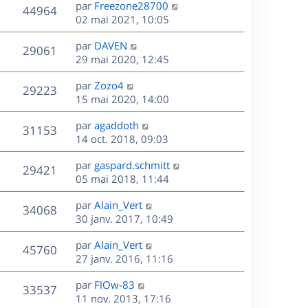
D
par
Freezone28700
n
V
44964
e
e
02 mai 2021, 10:05
i
r
u
e
s
D
par
DAVEN
n
r
V
29061
e
e
29 mai 2020, 12:45
i
m
r
u
e
e
s
D
par
Zozo4
n
r
V
s
29223
e
e
15 mai 2020, 14:00
i
m
s
r
u
e
e
a
s
D
par
agaddoth
n
r
V
s
31153
g
e
e
14 oct. 2018, 09:03
i
m
s
e
r
u
e
e
a
s
D
par
gaspard.schmitt
n
r
V
s
29421
g
e
e
05 mai 2018, 11:44
i
m
s
e
r
u
e
e
a
s
D
par
Alain_Vert
n
r
V
s
34068
g
e
e
30 janv. 2017, 10:49
i
m
s
e
r
u
e
e
a
s
D
par
Alain_Vert
n
r
V
s
45760
g
e
e
27 janv. 2016, 11:16
i
m
s
e
r
u
e
e
a
s
D
par
FlOw-83
n
r
V
s
33537
g
e
e
11 nov. 2013, 17:16
i
m
s
e