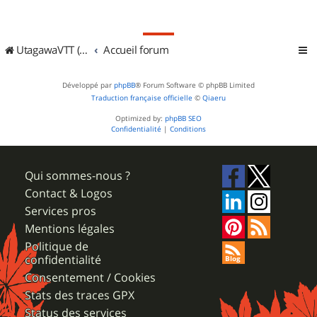
UtagawaVTT (Randos VTT et VTTAE avec traces GPS)
Accueil forum
Développé par
phpBB
® Forum Software © phpBB Limited
Traduction française officielle
©
Qiaeru
Optimized by:
phpBB SEO
Confidentialité
|
Conditions
Qui sommes-nous ?
Contact & Logos
Services pros
Mentions légales
Politique de
confidentialité
Consentement / Cookies
Stats des traces GPX
Status des services