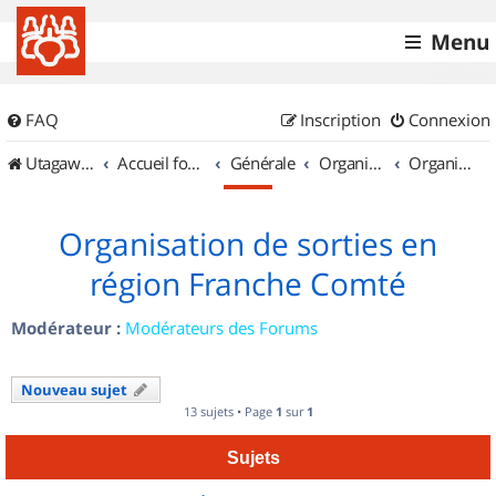
Menu
FAQ
Inscription
Connexion
UtagawaVTT (Randos VTT et VTTAE avec traces GPS)
Accueil forum
Générale
Organisation de sorties & Recherche de partenaires
Organisation de sorties en région Franche Comté
Organisation de sorties en
région Franche Comté
Modérateur :
Modérateurs des Forums
Nouveau sujet
13 sujets • Page
1
sur
1
Sujets